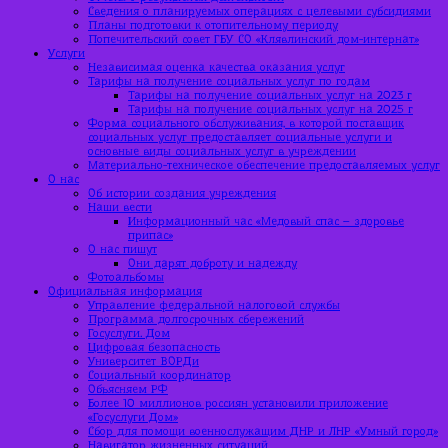
Сведения о планируемых операциях с целевыми субсидиями
Планы подготовки к отопительному периоду
Попечительский совет ГБУ СО «Клявлинский дом-интернат»
Услуги
Независимая оценка качества оказания услуг
Тарифы на получение социальных услуг по годам
Тарифы на получение социальных услуг на 2023 г
Тарифы на получение социальных услуг на 2025 г
Форма социального обслуживания, в которой поставщик
социальных услуг предоставляет социальные услуги и
основные виды социальных услуг в учреждении
Материально-техническое обеспечение предоставляемых услуг
О нас
Об истории создания учреждения
Наши вести
Информационный час «Медовый спас – здоровье
припас»
О нас пишут
Они дарят доброту и надежду
Фотоальбомы
Официальная информация
Управление федеральной налоговой службы
Программа долгосрочных сбережений
Госуслуги. Дом
Цифровая безопасность
Университет ВОРДи
Социальный координатор
Объясняем РФ
Более 10 миллионов россиян установили приложение
«Госуслуги Дом»
Сбор для помощи военнослужащим ДНР и ЛНР «Умный город»
Навигатор жизненных ситуаций