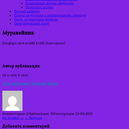
Социальный форум «Будущее»
Полезные ссылки
Личный кабинет
Планы подготовки к отопительному периоду
Часто задаваемые вопросы
Попечительский совет
Муравейник
[singlepic id=4 w=240 h=160 float=center]
Автор публикации
не в сети 4 часа
Дом интернат Черный Ключ
Комментарии: 0
Публикации: 35
Регистрация: 22-09-2015
Навигация
На поляне →
← Берёзка
по
Добавить комментарий