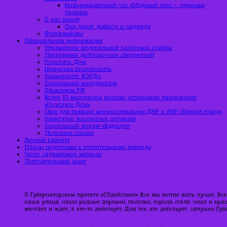
Информационный час «Медовый спас – здоровье
припас»
О нас пишут
Они дарят доброту и надежду
Фотоальбомы
Официальная информация
Управление федеральной налоговой службы
Программа долгосрочных сбережений
Госуслуги. Дом
Цифровая безопасность
Университет ВОРДи
Социальный координатор
Объясняем РФ
Более 10 миллионов россиян установили приложение
«Госуслуги Дом»
Сбор для помощи военнослужащим ДНР и ЛНР «Умный город»
Навигатор жизненных ситуаций
Социальный форум «Будущее»
Полезные ссылки
Личный кабинет
Планы подготовки к отопительному периоду
Часто задаваемые вопросы
Попечительский совет
О Губернаторском проекте «СОдействие» Все мы хотим жить лучше. Все
наша улица, наши родные деревни, поселки, города стали чище и краше
мечтает и ждет, а кто-то действует. Для тех, кто действует, запущен Г