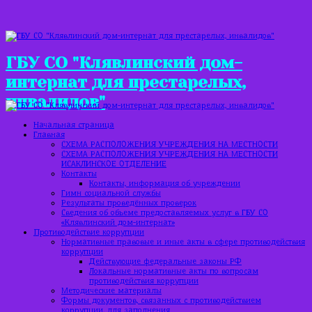
ГБУ СО "Клявлинский дом-
интернат для престарелых,
инвалидов"
Начальная страница
Главная
СХЕМА РАСПОЛОЖЕНИЯ УЧРЕЖДЕНИЯ НА МЕСТНОСТИ
СХЕМА РАСПОЛОЖЕНИЯ УЧРЕЖДЕНИЯ НА МЕСТНОСТИ
ИСАКЛИНСКОЕ ОТДЕЛЕНИЕ
Контакты
Контакты, информация об учреждении
Гимн социальной службы
Результаты проведённых проверок
Сведения об объеме предоставляемых услуг в ГБУ СО
«Клявлинский дом-интернат»
Противодействие коррупции
Нормативные правовые и иные акты в сфере противодействия
коррупции
Действующие федеральные законы РФ
Локальные нормативные акты по вопросам
противодействия коррупции
Методические материалы
Формы документов, связанных с противодействием
коррупции, для заполнения