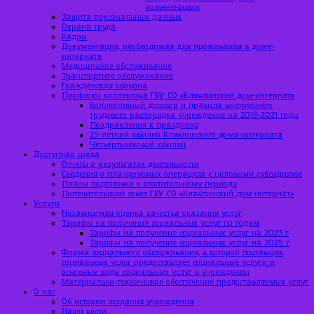
изменениями
Защита персональных данных
Охрана труда
Кадры
Документация, необходимая для проживания в доме-
интернате
Медицинское обслуживание
Транспортное обслуживание
Гражданская оборона
Профсоюз коллектива ГБУ СО «Клявлинский дом-интернат»
Коллективный договор и правила внутреннего
трудового распорядка учреждения на 2018-2021 годы
Поздравления к празднику
25-летний юбилей Клявлинского дома-интерната
Четвертьвековой юбилей
Доступная среда
Отчеты о результатах деятельности
Сведения о планируемых операциях с целевыми субсидиями
Планы подготовки к отопительному периоду
Попечительский совет ГБУ СО «Клявлинский дом-интернат»
Услуги
Независимая оценка качества оказания услуг
Тарифы на получение социальных услуг по годам
Тарифы на получение социальных услуг на 2023 г
Тарифы на получение социальных услуг на 2025 г
Форма социального обслуживания, в которой поставщик
социальных услуг предоставляет социальные услуги и
основные виды социальных услуг в учреждении
Материально-техническое обеспечение предоставляемых услуг
О нас
Об истории создания учреждения
Наши вести