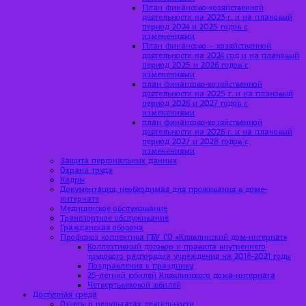
План финансово-хозяйственной
деятельности на 2023 г. и на плановый
период 2024 и 2025 годов с
изменениями
План финансово – хозяйственной
деятельности на 2024 год и на плановый
период 2025 и 2026 годов с
изменениями
план финансово-хозяйственной
деятельности на 2025 г. и на плановый
период 2026 и 2027 годов с
изменениями
план финансово-хозяйственной
деятельности на 2026 г. и на плановый
период 2027 и 2028 годов с
изменениями
Защита персональных данных
Охрана труда
Кадры
Документация, необходимая для проживания в доме-
интернате
Медицинское обслуживание
Транспортное обслуживание
Гражданская оборона
Профсоюз коллектива ГБУ СО «Клявлинский дом-интернат»
Коллективный договор и правила внутреннего
трудового распорядка учреждения на 2018-2021 годы
Поздравления к празднику
25-летний юбилей Клявлинского дома-интерната
Четвертьвековой юбилей
Доступная среда
Отчеты о результатах деятельности