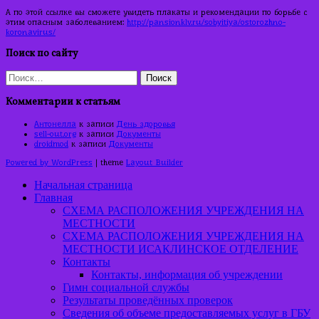
А по этой ссылке вы сможете увидеть плакаты и рекомендации по борьбе с
этим опасным заболеванием:
http://pansionklv.ru/sobyitiya/ostorozhno-
koronavirus/
Поиск по сайту
Найти:
Комментарии к статьям
Антонелла
к записи
День здоровья
sell-out.org
к записи
Документы
droidmod
к записи
Документы
Powered by WordPress
| theme
Layout Builder
Начальная страница
Главная
СХЕМА РАСПОЛОЖЕНИЯ УЧРЕЖДЕНИЯ НА
МЕСТНОСТИ
СХЕМА РАСПОЛОЖЕНИЯ УЧРЕЖДЕНИЯ НА
МЕСТНОСТИ ИСАКЛИНСКОЕ ОТДЕЛЕНИЕ
Контакты
Контакты, информация об учреждении
Гимн социальной службы
Результаты проведённых проверок
Сведения об объеме предоставляемых услуг в ГБУ