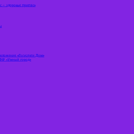
 – здоровье припас»
ы
риложение «Госуслуги Дом»
ЛНР «Умный город»