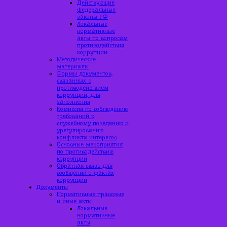
Действующие
федеральные
законы РФ
Локальные
нормативные
акты по вопросам
противодействия
коррупции
Методические
материалы
Формы документов,
связанных с
противодействием
коррупции, для
заполнения
Комиссия по соблюдению
требований к
служебному поведению и
урегулированию
конфликта интересов
Основные мероприятия
по противодействию
коррупции
Обратная связь для
сообщений о фактах
коррупции
Документы
Нормативные правовые
и иные акты
Локальные
нормативные
акты