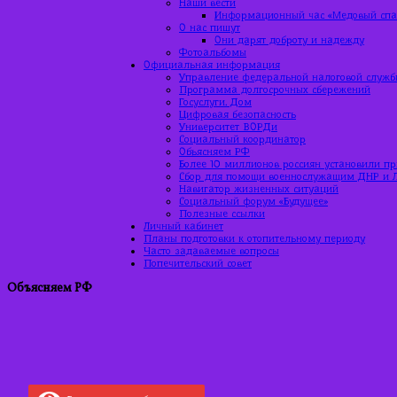
Наши вести
Информационный час «Медовый спас
О нас пишут
Они дарят доброту и надежду
Фотоальбомы
Официальная информация
Управление федеральной налоговой служб
Программа долгосрочных сбережений
Госуслуги. Дом
Цифровая безопасность
Университет ВОРДи
Социальный координатор
Объясняем РФ
Более 10 миллионов россиян установили п
Сбор для помощи военнослужащим ДНР и 
Навигатор жизненных ситуаций
Социальный форум «Будущее»
Полезные ссылки
Личный кабинет
Планы подготовки к отопительному периоду
Часто задаваемые вопросы
Попечительский совет
Объясняем РФ