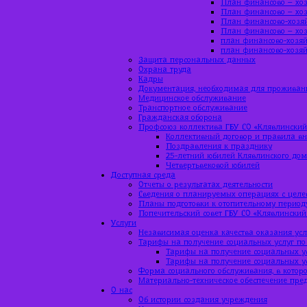
План финансово – хоз
План финансово – хоз
План финансово-хозяй
План финансово – хоз
план финансово-хозяй
план финансово-хозяй
Защита персональных данных
Охрана труда
Кадры
Документация, необходимая для проживан
Медицинское обслуживание
Транспортное обслуживание
Гражданская оборона
Профсоюз коллектива ГБУ СО «Клявлинский
Коллективный договор и правила вн
Поздравления к празднику
25-летний юбилей Клявлинского до
Четвертьвековой юбилей
Доступная среда
Отчеты о результатах деятельности
Сведения о планируемых операциях с цел
Планы подготовки к отопительному период
Попечительский совет ГБУ СО «Клявлинский
Услуги
Независимая оценка качества оказания усл
Тарифы на получение социальных услуг по
Тарифы на получение социальных ус
Тарифы на получение социальных ус
Форма социального обслуживания, в которо
Материально-техническое обеспечение пре
О нас
Об истории создания учреждения