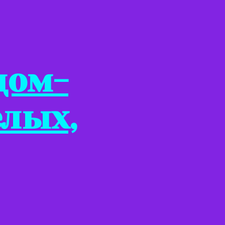
дом-
елых,