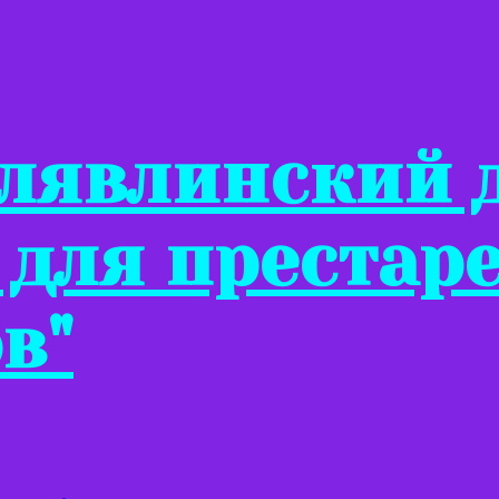
Клявлинский 
 для престар
в"