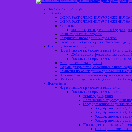
Начальная страница
Главная
СХЕМА РАСПОЛОЖЕНИЯ УЧРЕЖДЕНИЯ НА 
СХЕМА РАСПОЛОЖЕНИЯ УЧРЕЖДЕНИЯ НА 
Контакты
Контакты, информация об учрежден
Гимн социальной службы
Результаты проведённых проверок
Сведения об объеме предоставляемых услуг
Противодействие коррупции
Нормативные правовые и иные акты в сфер
Действующие федеральные законы 
Локальные нормативные акты по во
Методические материалы
Формы документов, связанных с противоде
Комиссия по соблюдению требований к слу
Основные мероприятия по противодействи
Обратная связь для сообщений о фактах к
Документы
Нормативные правовые и иные акты
Локальные нормативные акты
Устав учреждения
Положение о структурных по
Государственное задание по 
Государственное задан
Государственное задан
Государственное зада
Государственное зада
Планы финансово-хозяйствен
План финансово – хоз