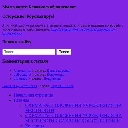
Мы на карте: Клявлинский пансионат
Осторожно! Коронавирус!
А по этой ссылке вы сможете увидеть плакаты и рекомендации по борьбе с
этим опасным заболеванием:
http://pansionklv.ru/sobyitiya/ostorozhno-
koronavirus/
Поиск по сайту
Найти:
Комментарии к статьям
Антонелла
к записи
День здоровья
sell-out.org
к записи
Документы
droidmod
к записи
Документы
Powered by WordPress
| theme
Layout Builder
Начальная страница
Главная
СХЕМА РАСПОЛОЖЕНИЯ УЧРЕЖДЕНИЯ НА
МЕСТНОСТИ
СХЕМА РАСПОЛОЖЕНИЯ УЧРЕЖДЕНИЯ НА
МЕСТНОСТИ ИСАКЛИНСКОЕ ОТДЕЛЕНИЕ
Контакты