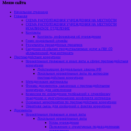
Меню сайта
Начальная страница
Главная
СХЕМА РАСПОЛОЖЕНИЯ УЧРЕЖДЕНИЯ НА МЕСТНОСТИ
СХЕМА РАСПОЛОЖЕНИЯ УЧРЕЖДЕНИЯ НА МЕСТНОСТИ
ИСАКЛИНСКОЕ ОТДЕЛЕНИЕ
Контакты
Контакты, информация об учреждении
Гимн социальной службы
Результаты проведённых проверок
Сведения об объеме предоставляемых услуг в ГБУ СО
«Клявлинский дом-интернат»
Противодействие коррупции
Нормативные правовые и иные акты в сфере противодействия
коррупции
Действующие федеральные законы РФ
Локальные нормативные акты по вопросам
противодействия коррупции
Методические материалы
Формы документов, связанных с противодействием
коррупции, для заполнения
Комиссия по соблюдению требований к служебному
поведению и урегулированию конфликта интересов
Основные мероприятия по противодействию коррупции
Обратная связь для сообщений о фактах коррупции
Документы
Нормативные правовые и иные акты
Локальные нормативные акты
Устав учреждения
Положение о структурных подразделениях
учреждения