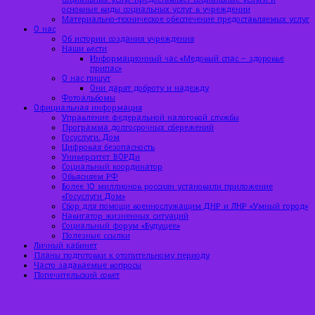
основные виды социальных услуг в учреждении
Материально-техническое обеспечение предоставляемых услуг
О нас
Об истории создания учреждения
Наши вести
Информационный час «Медовый спас – здоровье
припас»
О нас пишут
Они дарят доброту и надежду
Фотоальбомы
Официальная информация
Управление федеральной налоговой службы
Программа долгосрочных сбережений
Госуслуги. Дом
Цифровая безопасность
Университет ВОРДи
Социальный координатор
Объясняем РФ
Более 10 миллионов россиян установили приложение
«Госуслуги Дом»
Сбор для помощи военнослужащим ДНР и ЛНР «Умный город»
Навигатор жизненных ситуаций
Социальный форум «Будущее»
Полезные ссылки
Личный кабинет
Планы подготовки к отопительному периоду
Часто задаваемые вопросы
Попечительский совет