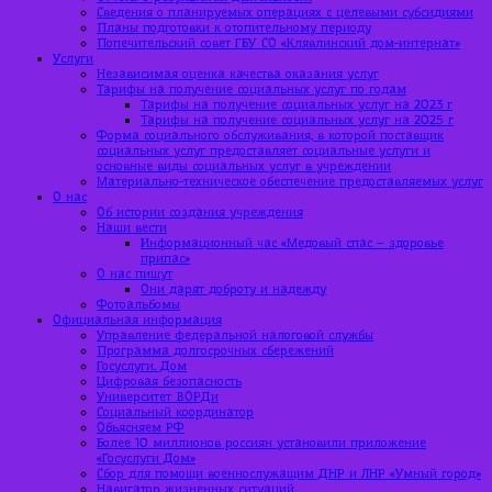
Сведения о планируемых операциях с целевыми субсидиями
Планы подготовки к отопительному периоду
Попечительский совет ГБУ СО «Клявлинский дом-интернат»
Услуги
Независимая оценка качества оказания услуг
Тарифы на получение социальных услуг по годам
Тарифы на получение социальных услуг на 2023 г
Тарифы на получение социальных услуг на 2025 г
Форма социального обслуживания, в которой поставщик
социальных услуг предоставляет социальные услуги и
основные виды социальных услуг в учреждении
Материально-техническое обеспечение предоставляемых услуг
О нас
Об истории создания учреждения
Наши вести
Информационный час «Медовый спас – здоровье
припас»
О нас пишут
Они дарят доброту и надежду
Фотоальбомы
Официальная информация
Управление федеральной налоговой службы
Программа долгосрочных сбережений
Госуслуги. Дом
Цифровая безопасность
Университет ВОРДи
Социальный координатор
Объясняем РФ
Более 10 миллионов россиян установили приложение
«Госуслуги Дом»
Сбор для помощи военнослужащим ДНР и ЛНР «Умный город»
Навигатор жизненных ситуаций