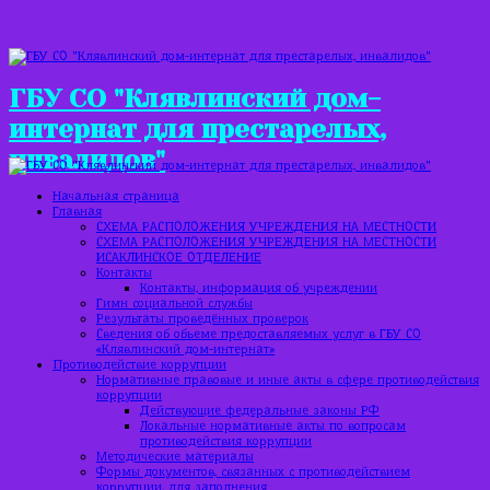
ГБУ СО "Клявлинский дом-
интернат для престарелых,
инвалидов"
Начальная страница
Главная
СХЕМА РАСПОЛОЖЕНИЯ УЧРЕЖДЕНИЯ НА МЕСТНОСТИ
СХЕМА РАСПОЛОЖЕНИЯ УЧРЕЖДЕНИЯ НА МЕСТНОСТИ
ИСАКЛИНСКОЕ ОТДЕЛЕНИЕ
Контакты
Контакты, информация об учреждении
Гимн социальной службы
Результаты проведённых проверок
Сведения об объеме предоставляемых услуг в ГБУ СО
«Клявлинский дом-интернат»
Противодействие коррупции
Нормативные правовые и иные акты в сфере противодействия
коррупции
Действующие федеральные законы РФ
Локальные нормативные акты по вопросам
противодействия коррупции
Методические материалы
Формы документов, связанных с противодействием
коррупции, для заполнения