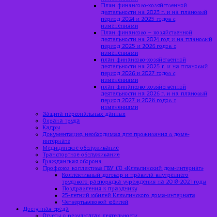
План финансово-хозяйственной
деятельности на 2023 г. и на плановый
период 2024 и 2025 годов с
изменениями
План финансово – хозяйственной
деятельности на 2024 год и на плановый
период 2025 и 2026 годов с
изменениями
план финансово-хозяйственной
деятельности на 2025 г. и на плановый
период 2026 и 2027 годов с
изменениями
план финансово-хозяйственной
деятельности на 2026 г. и на плановый
период 2027 и 2028 годов с
изменениями
Защита персональных данных
Охрана труда
Кадры
Документация, необходимая для проживания в доме-
интернате
Медицинское обслуживание
Транспортное обслуживание
Гражданская оборона
Профсоюз коллектива ГБУ СО «Клявлинский дом-интернат»
Коллективный договор и правила внутреннего
трудового распорядка учреждения на 2018-2021 годы
Поздравления к празднику
25-летний юбилей Клявлинского дома-интерната
Четвертьвековой юбилей
Доступная среда
Отчеты о результатах деятельности