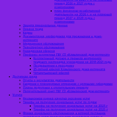
период 2026 и 2027 годов с
изменениями
план финансово-хозяйственной
деятельности на 2026 г. и на плановый
период 2027 и 2028 годов с
изменениями
Защита персональных данных
Охрана труда
Кадры
Документация, необходимая для проживания в доме-
интернате
Медицинское обслуживание
Транспортное обслуживание
Гражданская оборона
Профсоюз коллектива ГБУ СО «Клявлинский дом-интернат»
Коллективный договор и правила внутреннего
трудового распорядка учреждения на 2018-2021 годы
Поздравления к празднику
25-летний юбилей Клявлинского дома-интерната
Четвертьвековой юбилей
Доступная среда
Отчеты о результатах деятельности
Сведения о планируемых операциях с целевыми субсидиями
Планы подготовки к отопительному периоду
Попечительский совет ГБУ СО «Клявлинский дом-интернат»
Услуги
Независимая оценка качества оказания услуг
Тарифы на получение социальных услуг по годам
Тарифы на получение социальных услуг на 2023 г
Тарифы на получение социальных услуг на 2025 г
Форма социального обслуживания, в которой поставщик
социальных услуг предоставляет социальные услуги и