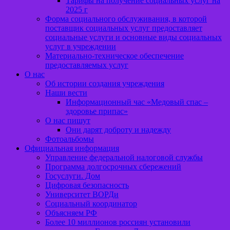
Тарифы на получение социальных услуг на
2025 г
Форма социального обслуживания, в которой
поставщик социальных услуг предоставляет
социальные услуги и основные виды социальных
услуг в учреждении
Материально-техническое обеспечение
предоставляемых услуг
О нас
Об истории создания учреждения
Наши вести
Информационный час «Медовый спас –
здоровье припас»
О нас пишут
Они дарят доброту и надежду
Фотоальбомы
Официальная информация
Управление федеральной налоговой службы
Программа долгосрочных сбережений
Госуслуги. Дом
Цифровая безопасность
Университет ВОРДи
Социальный координатор
Объясняем РФ
Более 10 миллионов россиян установили