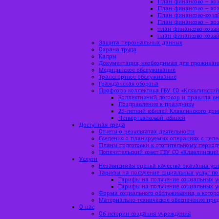
План финансово – хоз
План финансово – хоз
План финансово-хозяй
План финансово – хоз
план финансово-хозяй
план финансово-хозяй
Защита персональных данных
Охрана труда
Кадры
Документация, необходимая для проживан
Медицинское обслуживание
Транспортное обслуживание
Гражданская оборона
Профсоюз коллектива ГБУ СО «Клявлинский
Коллективный договор и правила вн
Поздравления к празднику
25-летний юбилей Клявлинского до
Четвертьвековой юбилей
Доступная среда
Отчеты о результатах деятельности
Сведения о планируемых операциях с цел
Планы подготовки к отопительному период
Попечительский совет ГБУ СО «Клявлинский
Услуги
Независимая оценка качества оказания усл
Тарифы на получение социальных услуг по
Тарифы на получение социальных ус
Тарифы на получение социальных ус
Форма социального обслуживания, в которо
Материально-техническое обеспечение пре
О нас
Об истории создания учреждения