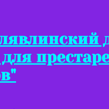
Клявлинский 
 для престар
в"