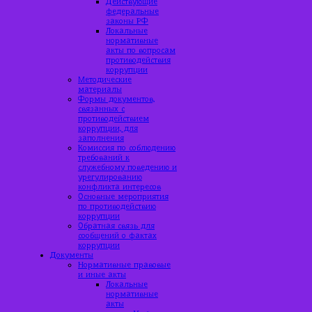
Действующие
федеральные
законы РФ
Локальные
нормативные
акты по вопросам
противодействия
коррупции
Методические
материалы
Формы документов,
связанных с
противодействием
коррупции, для
заполнения
Комиссия по соблюдению
требований к
служебному поведению и
урегулированию
конфликта интересов
Основные мероприятия
по противодействию
коррупции
Обратная связь для
сообщений о фактах
коррупции
Документы
Нормативные правовые
и иные акты
Локальные
нормативные
акты