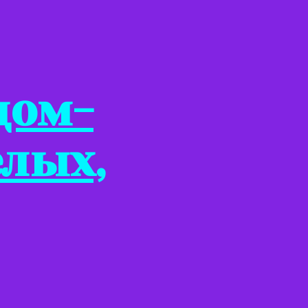
дом-
елых,