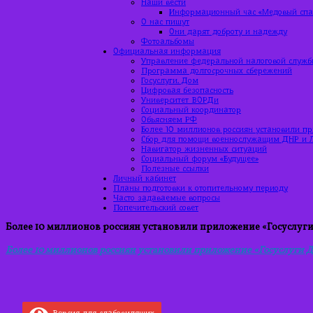
Наши вести
Информационный час «Медовый спас
О нас пишут
Они дарят доброту и надежду
Фотоальбомы
Официальная информация
Управление федеральной налоговой служб
Программа долгосрочных сбережений
Госуслуги. Дом
Цифровая безопасность
Университет ВОРДи
Социальный координатор
Объясняем РФ
Более 10 миллионов россиян установили п
Сбор для помощи военнослужащим ДНР и 
Навигатор жизненных ситуаций
Социальный форум «Будущее»
Полезные ссылки
Личный кабинет
Планы подготовки к отопительному периоду
Часто задаваемые вопросы
Попечительский совет
Более 10 миллионов россиян установили приложение «Госуслуг
Более 10 миллионов россиян установили приложение «Госуслуги 