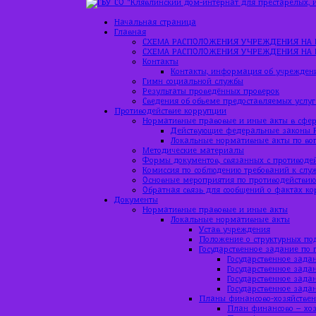
Начальная страница
Главная
СХЕМА РАСПОЛОЖЕНИЯ УЧРЕЖДЕНИЯ НА 
СХЕМА РАСПОЛОЖЕНИЯ УЧРЕЖДЕНИЯ НА 
Контакты
Контакты, информация об учрежден
Гимн социальной службы
Результаты проведённых проверок
Сведения об объеме предоставляемых услуг
Противодействие коррупции
Нормативные правовые и иные акты в сфер
Действующие федеральные законы 
Локальные нормативные акты по во
Методические материалы
Формы документов, связанных с противоде
Комиссия по соблюдению требований к слу
Основные мероприятия по противодействи
Обратная связь для сообщений о фактах к
Документы
Нормативные правовые и иные акты
Локальные нормативные акты
Устав учреждения
Положение о структурных по
Государственное задание по 
Государственное задан
Государственное задан
Государственное зада
Государственное зада
Планы финансово-хозяйствен
План финансово – хоз