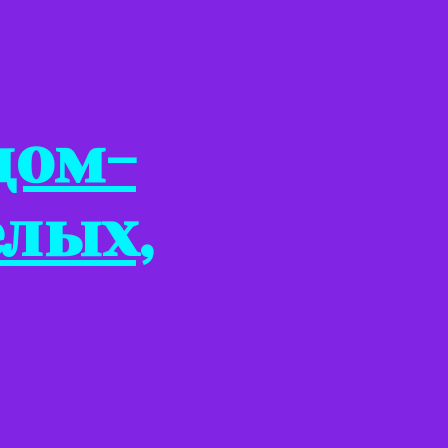
дом-
елых,