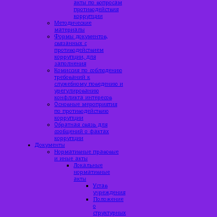
акты по вопросам
противодействия
коррупции
Методические
материалы
Формы документов,
связанных с
противодействием
коррупции, для
заполнения
Комиссия по соблюдению
требований к
служебному поведению и
урегулированию
конфликта интересов
Основные мероприятия
по противодействию
коррупции
Обратная связь для
сообщений о фактах
коррупции
Документы
Нормативные правовые
и иные акты
Локальные
нормативные
акты
Устав
учреждения
Положение
о
структурных