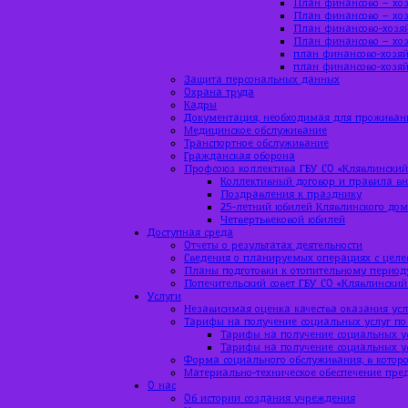
План финансово – хоз
План финансово – хоз
План финансово-хозяй
План финансово – хоз
план финансово-хозяй
план финансово-хозяй
Защита персональных данных
Охрана труда
Кадры
Документация, необходимая для проживан
Медицинское обслуживание
Транспортное обслуживание
Гражданская оборона
Профсоюз коллектива ГБУ СО «Клявлинский
Коллективный договор и правила вн
Поздравления к празднику
25-летний юбилей Клявлинского до
Четвертьвековой юбилей
Доступная среда
Отчеты о результатах деятельности
Сведения о планируемых операциях с цел
Планы подготовки к отопительному период
Попечительский совет ГБУ СО «Клявлинский
Услуги
Независимая оценка качества оказания усл
Тарифы на получение социальных услуг по
Тарифы на получение социальных ус
Тарифы на получение социальных ус
Форма социального обслуживания, в которо
Материально-техническое обеспечение пре
О нас
Об истории создания учреждения