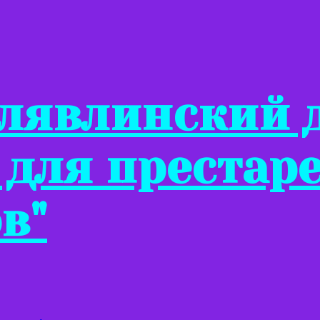
Клявлинский 
 для престар
в"