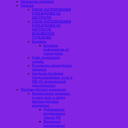
Начальная страница
Главная
СХЕМА РАСПОЛОЖЕНИЯ
УЧРЕЖДЕНИЯ НА
МЕСТНОСТИ
СХЕМА РАСПОЛОЖЕНИЯ
УЧРЕЖДЕНИЯ НА
МЕСТНОСТИ
ИСАКЛИНСКОЕ
ОТДЕЛЕНИЕ
Контакты
Контакты,
информация об
учреждении
Гимн социальной
службы
Результаты проведённых
проверок
Сведения об объеме
предоставляемых услуг в
ГБУ СО «Клявлинский
дом-интернат»
Противодействие коррупции
Нормативные правовые
и иные акты в сфере
противодействия
коррупции
Действующие
федеральные
законы РФ
Локальные
нормативные