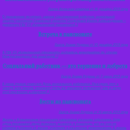
Газета Волжская коммуна от 18 декабря 2013 года
О присвоении почетного звания «Заслуженный работник социальной
защиты населения Самарской области» Сондоловой Ирине Александровне –
директору ГБУ СО «Клявлинский пансионат»[…]
Встреча в пансионате
Газета Знамя Родины от 10 декабря 2013 года
В ГБУ СО «Клявлинский пансионат» состоялось мероприятие по случаю
Международного дня инвалида[…]
Социальный работник — это терпение и доброта
Газета Знамя Родины от 7 июня 2013 года
8 июня страна отмечает День социального работника. Праздник этот в
череде всех прочих занимает столь же скромное положение, как и люди
этой профессии в обществе[…]
Вести из пансионата
Газета Знамя Родины от 19 марта 2013 года
Жизнь в Клявлинском пансионате наполнена разными событиями. Хотя
здесь проживают люди пожилого возраста и инвалиды, все же они не
остаются в стороне от жизни, участвуют в различных мероприятиях. А жизнь