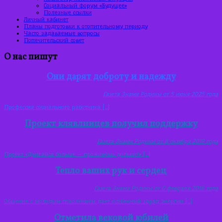
Социальный форум «Будущее»
Полезные ссылки
Личный кабинет
Планы подготовки к отопительному периоду
Часто задаваемые вопросы
Попечительский совет
О нас пишут
Они дарят доброту и надежду
Газета Знамя Родины от
5
июня 2025 года
Профессия социального работника […]
Проект клявлинцев получил поддержку
Газета Знамя Родины от 8 октября 2019 года
Проект «Двигайся больше — проживёшь дольше!» […]
Тепло ваших рук и сердец
Газета Знамя Родины от 6 февраля 2018 года
Общение с молодым поколением дает особенный заряд энергии […]
Отметила вековой юбилей