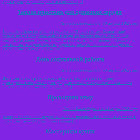
здесь проходит разнообразно и оживленно[…]
Теплая пристань для одиноких сердец
Газета Знамя Родины от 10 августа 2012 года
В нашем районе вот уже на протяжении 12 лет работает Клявлинский
пансионат для ветеранов войны и труда, расположенный в селе Черный
Ключ. Здесь живут пожилые люди из разных уголков губернии. Каждому из
них выпала своя доля. Кому-то радостная, кому-то не очень. А сегодня они
все собрались под одной крышей[…]
День социальной работы
Газета Знамя Родины от 10 апреля 2012 года
День социальной работы, который отмечался в марте, по праву
принадлежит тем, кто создает добро не только по служебной обязанности,
но и по велению совести и зову души[…]
Проводили зиму
Газета Знамя Родины от 13 марта 2012 года
В конце масленичной недели в ГБУ СО «Клявлинский пансионат» состоялось
яркое событие — Масленичные гуляния […]
Мастерицы кухни