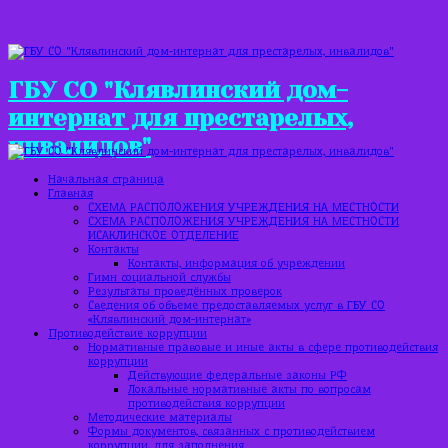
ГБУ СО "Клявлинский дом-
интернат для престарелых,
инвалидов"
Начальная страница
Главная
СХЕМА РАСПОЛОЖЕНИЯ УЧРЕЖДЕНИЯ НА МЕСТНОСТИ
СХЕМА РАСПОЛОЖЕНИЯ УЧРЕЖДЕНИЯ НА МЕСТНОСТИ
ИСАКЛИНСКОЕ ОТДЕЛЕНИЕ
Контакты
Контакты, информация об учреждении
Гимн социальной службы
Результаты проведённых проверок
Сведения об объеме предоставляемых услуг в ГБУ СО
«Клявлинский дом-интернат»
Противодействие коррупции
Нормативные правовые и иные акты в сфере противодействия
коррупции
Действующие федеральные законы РФ
Локальные нормативные акты по вопросам
противодействия коррупции
Методические материалы
Формы документов, связанных с противодействием
коррупции, для заполнения