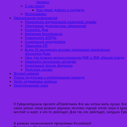
припас»
О нас пишут
Они дарят доброту и надежду
Фотоальбомы
Официальная информация
Управление федеральной налоговой службы
Программа долгосрочных сбережений
Госуслуги. Дом
Цифровая безопасность
Университет ВОРДи
Социальный координатор
Объясняем РФ
Более 10 миллионов россиян установили приложение
«Госуслуги Дом»
Сбор для помощи военнослужащим ДНР и ЛНР «Умный город»
Навигатор жизненных ситуаций
Социальный форум «Будущее»
Полезные ссылки
Личный кабинет
Планы подготовки к отопительному периоду
Часто задаваемые вопросы
Попечительский совет
О Губернаторском проекте «СОдействие» Все мы хотим жить лучше. Все
наша улица, наши родные деревни, поселки, города стали чище и краше
мечтает и ждет, а кто-то действует. Для тех, кто действует, запущен Г
В рамках национальной программы Российской