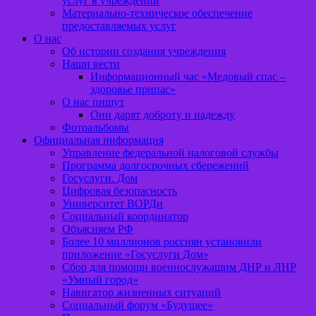
услуг в учреждении
Материально-техническое обеспечение
предоставляемых услуг
О нас
Об истории создания учреждения
Наши вести
Информационный час «Медовый спас –
здоровье припас»
О нас пишут
Они дарят доброту и надежду
Фотоальбомы
Официальная информация
Управление федеральной налоговой службы
Программа долгосрочных сбережений
Госуслуги. Дом
Цифровая безопасность
Университет ВОРДи
Социальный координатор
Объясняем РФ
Более 10 миллионов россиян установили
приложение «Госуслуги Дом»
Сбор для помощи военнослужащим ДНР и ЛНР
«Умный город»
Навигатор жизненных ситуаций
Социальный форум «Будущее»