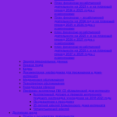
План финансово-хозяйственной
деятельности на 2023 г. и на плановый
период 2024 и 2025 годов с
изменениями
План финансово – хозяйственной
деятельности на 2024 год и на плановый
период 2025 и 2026 годов с
изменениями
план финансово-хозяйственной
деятельности на 2025 г. и на плановый
период 2026 и 2027 годов с
изменениями
план финансово-хозяйственной
деятельности на 2026 г. и на плановый
период 2027 и 2028 годов с
изменениями
Защита персональных данных
Охрана труда
Кадры
Документация, необходимая для проживания в доме-
интернате
Медицинское обслуживание
Транспортное обслуживание
Гражданская оборона
Профсоюз коллектива ГБУ СО «Клявлинский дом-интернат»
Коллективный договор и правила внутреннего
трудового распорядка учреждения на 2018-2021 годы
Поздравления к празднику
25-летний юбилей Клявлинского дома-интерната
Четвертьвековой юбилей
Доступная среда
Отчеты о результатах деятельности