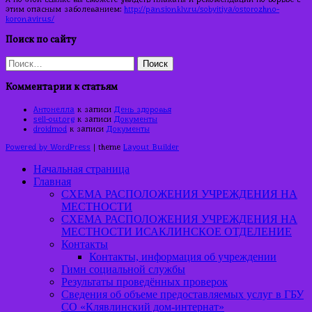
этим опасным заболеванием:
http://pansionklv.ru/sobyitiya/ostorozhno-
koronavirus/
Поиск по сайту
Найти:
Комментарии к статьям
Антонелла
к записи
День здоровья
sell-out.org
к записи
Документы
droidmod
к записи
Документы
Powered by WordPress
| theme
Layout Builder
Начальная страница
Главная
СХЕМА РАСПОЛОЖЕНИЯ УЧРЕЖДЕНИЯ НА
МЕСТНОСТИ
СХЕМА РАСПОЛОЖЕНИЯ УЧРЕЖДЕНИЯ НА
МЕСТНОСТИ ИСАКЛИНСКОЕ ОТДЕЛЕНИЕ
Контакты
Контакты, информация об учреждении
Гимн социальной службы
Результаты проведённых проверок
Сведения об объеме предоставляемых услуг в ГБУ
СО «Клявлинский дом-интернат»