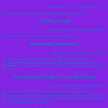
Газета Знамя Родины от 24 ноября 2017 года
100-летний юбилей Екатерины Дмитриевны Полозниковой […]
Встреча друзей
Газета Знамя Родины от 9 декабря 2016 года
Осенняя пора насыщена различными праздниками […]
Грамотный специалист
Газета Знамя Родины от 5 июня 2015 года
Не секрет, что в социальной службе работают люди ответственные,
отзывчивые. Именно такими качествами обладает Нина Васильевна
Мазурина, которая работает в ГБУ СО «Клявлинский пансионат» заведующей
складом […]
Праздничный вечер к 70-летию Победы
Газета Знамя Родины от 19 мая 2015 года
В связи с празднованием 70-летнего юбилея Победы в Великой
Отечественной войне в Государственном бюджетном учреждении Самарской
области «Клявлинский пансионат» прошел цикл мероприятий, посвященный
этому знаменательному событию […]