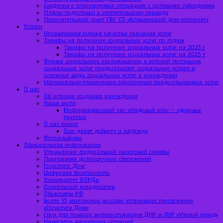
Сведения о планируемых операциях с целевыми субсидиями
Планы подготовки к отопительному периоду
Попечительский совет ГБУ СО «Клявлинский дом-интернат»
Услуги
Независимая оценка качества оказания услуг
Тарифы на получение социальных услуг по годам
Тарифы на получение социальных услуг на 2023 г
Тарифы на получение социальных услуг на 2025 г
Форма социального обслуживания, в которой поставщик
социальных услуг предоставляет социальные услуги и
основные виды социальных услуг в учреждении
Материально-техническое обеспечение предоставляемых услуг
О нас
Об истории создания учреждения
Наши вести
Информационный час «Медовый спас – здоровье
припас»
О нас пишут
Они дарят доброту и надежду
Фотоальбомы
Официальная информация
Управление федеральной налоговой службы
Программа долгосрочных сбережений
Госуслуги. Дом
Цифровая безопасность
Университет ВОРДи
Социальный координатор
Объясняем РФ
Более 10 миллионов россиян установили приложение
«Госуслуги Дом»
Сбор для помощи военнослужащим ДНР и ЛНР «Умный город»
Навигатор жизненных ситуаций