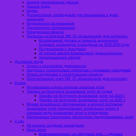
Защита персональных данных
Охрана труда
Кадры
Документация, необходимая для проживания в доме-
интернате
Медицинское обслуживание
Транспортное обслуживание
Гражданская оборона
Профсоюз коллектива ГБУ СО «Клявлинский дом-интернат»
Коллективный договор и правила внутреннего
трудового распорядка учреждения на 2018-2021 годы
Поздравления к празднику
25-летний юбилей Клявлинского дома-интерната
Четвертьвековой юбилей
Доступная среда
Отчеты о результатах деятельности
Сведения о планируемых операциях с целевыми субсидиями
Планы подготовки к отопительному периоду
Попечительский совет ГБУ СО «Клявлинский дом-интернат»
Услуги
Независимая оценка качества оказания услуг
Тарифы на получение социальных услуг по годам
Тарифы на получение социальных услуг на 2023 г
Тарифы на получение социальных услуг на 2025 г
Форма социального обслуживания, в которой поставщик
социальных услуг предоставляет социальные услуги и
основные виды социальных услуг в учреждении
Материально-техническое обеспечение предоставляемых услуг
О нас
Об истории создания учреждения
Наши вести
Информационный час «Медовый спас – здоровье