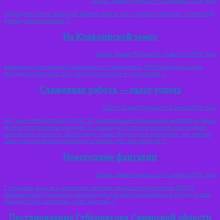
Газета Знамя Родины от 16 сентября 2014 года
Подведены итоги конкурса «Цветы вокруг нас», организованного в этом году
руководством района[…]
На Клявлинской земле
Газета Знамя Родины от 12 августа 2014 года
Временно исполняющий обязанности губернатора Н.И.Меркушкин вновь
продемонстрировал своё особое отношение к сельчанам[…]
Слаженная работа — залог успеха
Газета Знамя Родины от 6 июня 2014 года
Вот уже пятнадцатый год ГБУ СО «Клявлинский пансионат» является родным
домом для пожилых граждан и инвалидов, которые оказались в трудной
жизненной ситуации. Попав сюда, наши подопечные понимают, что многие
невзгоды что многие невзгоды остались для них позади[…]
Новогодние фантазии
Газета Знамя Родины от 17 января 2014 года
С хорошим вкусом и веселыми нотками украсили территорию ГБУ СО
«Клявлинский пансионат милосердия для ветеранов войны и труда» в селе
Чёрный Ключ коллектив и его жители[…]
Постановление Губернатора Самарской области