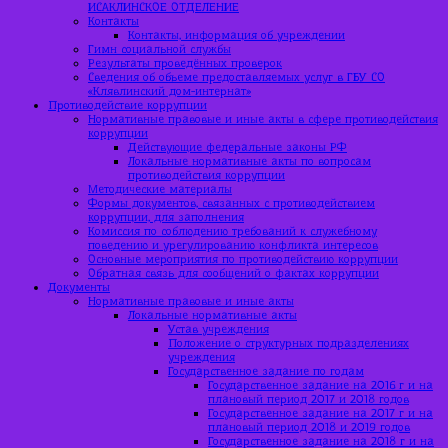
ИСАКЛИНСКОЕ ОТДЕЛЕНИЕ
Контакты
Контакты, информация об учреждении
Гимн социальной службы
Результаты проведённых проверок
Сведения об объеме предоставляемых услуг в ГБУ СО
«Клявлинский дом-интернат»
Противодействие коррупции
Нормативные правовые и иные акты в сфере противодействия
коррупции
Действующие федеральные законы РФ
Локальные нормативные акты по вопросам
противодействия коррупции
Методические материалы
Формы документов, связанных с противодействием
коррупции, для заполнения
Комиссия по соблюдению требований к служебному
поведению и урегулированию конфликта интересов
Основные мероприятия по противодействию коррупции
Обратная связь для сообщений о фактах коррупции
Документы
Нормативные правовые и иные акты
Локальные нормативные акты
Устав учреждения
Положение о структурных подразделениях
учреждения
Государственное задание по годам
Государственное задание на 2016 г и на
плановый период 2017 и 2018 годов
Государственное задание на 2017 г и на
плановый период 2018 и 2019 годов
Государственное задание на 2018 г и на