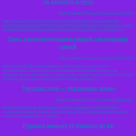
За доблесть и труд
Газета Знамя Родины от 24 апреля 2015 года
Чем дальше уходит в историю победный 1945-й год, тем сильнее мы
осознаем величие беспримерного подвига нашего народа, который и через
столетия будет ярким символом несгибаемого мужества и стойкости […]
Цикл просветительских лекций для пожилых
людей
Газета Знамя Родины от 7 октября 2014 года
Нотариальная Палата Самарской области активно участвует в
мероприятиях, направленных на повышение правовой грамотности
пожилых людей, как одной из самых слабо защищённых категорий, и порой
наиболее остро нуждающейся в юридической помощи […]
Украшая двор — украшаешь жизнь
Газета Знамя Родины от 23 сентября 2014 года
По итогам конкурса «Цветы вокруг нас» в номинации «Предприятия,
учреждения» победителем стал коллектив ГБУ СО «Клявлинский пансионат
для ветеранов войны и труда»[…]
Порядок зависит от каждого из нас