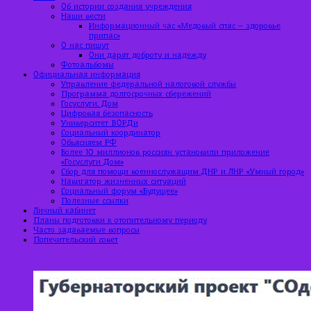
Об истории создания учреждения
Наши вести
Информационный час «Медовый спас – здоровье
припас»
О нас пишут
Они дарят доброту и надежду
Фотоальбомы
Официальная информация
Управление федеральной налоговой службы
Программа долгосрочных сбережений
Госуслуги. Дом
Цифровая безопасность
Университет ВОРДи
Социальный координатор
Объясняем РФ
Более 10 миллионов россиян установили приложение
«Госуслуги Дом»
Сбор для помощи военнослужащим ДНР и ЛНР «Умный город»
Навигатор жизненных ситуаций
Социальный форум «Будущее»
Полезные ссылки
Личный кабинет
Планы подготовки к отопительному периоду
Часто задаваемые вопросы
Попечительский совет