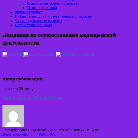
Социальный форум «Будущее»
Полезные ссылки
Личный кабинет
Планы подготовки к отопительному периоду
Часто задаваемые вопросы
Попечительский совет
Лицензия на осуществление медицинской
деятельности
Автор публикации
не в сети 35 минут
Дом интернат Черный Ключ
Комментарии: 0
Публикации: 35
Регистрация: 22-09-2015
Навигация
День здоровья →
← Рябов В.А.