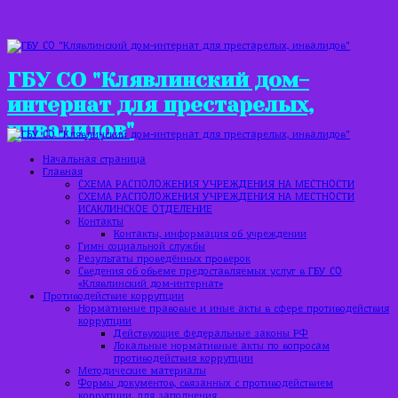
ГБУ СО "Клявлинский дом-
интернат для престарелых,
инвалидов"
Начальная страница
Главная
СХЕМА РАСПОЛОЖЕНИЯ УЧРЕЖДЕНИЯ НА МЕСТНОСТИ
СХЕМА РАСПОЛОЖЕНИЯ УЧРЕЖДЕНИЯ НА МЕСТНОСТИ
ИСАКЛИНСКОЕ ОТДЕЛЕНИЕ
Контакты
Контакты, информация об учреждении
Гимн социальной службы
Результаты проведённых проверок
Сведения об объеме предоставляемых услуг в ГБУ СО
«Клявлинский дом-интернат»
Противодействие коррупции
Нормативные правовые и иные акты в сфере противодействия
коррупции
Действующие федеральные законы РФ
Локальные нормативные акты по вопросам
противодействия коррупции
Методические материалы
Формы документов, связанных с противодействием
коррупции, для заполнения