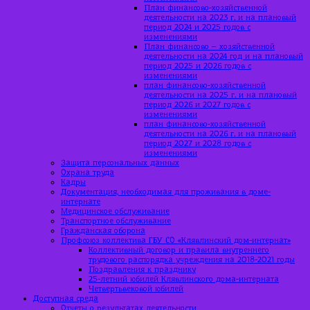
План финансово-хозяйственной
деятельности на 2023 г. и на плановый
период 2024 и 2025 годов с
изменениями
План финансово – хозяйственной
деятельности на 2024 год и на плановый
период 2025 и 2026 годов с
изменениями
план финансово-хозяйственной
деятельности на 2025 г. и на плановый
период 2026 и 2027 годов с
изменениями
план финансово-хозяйственной
деятельности на 2026 г. и на плановый
период 2027 и 2028 годов с
изменениями
Защита персональных данных
Охрана труда
Кадры
Документация, необходимая для проживания в доме-
интернате
Медицинское обслуживание
Транспортное обслуживание
Гражданская оборона
Профсоюз коллектива ГБУ СО «Клявлинский дом-интернат»
Коллективный договор и правила внутреннего
трудового распорядка учреждения на 2018-2021 годы
Поздравления к празднику
25-летний юбилей Клявлинского дома-интерната
Четвертьвековой юбилей
Доступная среда
Отчеты о результатах деятельности