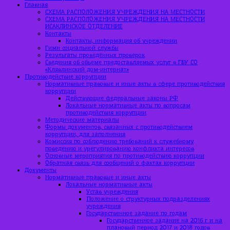
Главная
СХЕМА РАСПОЛОЖЕНИЯ УЧРЕЖДЕНИЯ НА МЕСТНОСТИ
СХЕМА РАСПОЛОЖЕНИЯ УЧРЕЖДЕНИЯ НА МЕСТНОСТИ
ИСАКЛИНСКОЕ ОТДЕЛЕНИЕ
Контакты
Контакты, информация об учреждении
Гимн социальной службы
Результаты проведённых проверок
Сведения об объеме предоставляемых услуг в ГБУ СО
«Клявлинский дом-интернат»
Противодействие коррупции
Нормативные правовые и иные акты в сфере противодействия
коррупции
Действующие федеральные законы РФ
Локальные нормативные акты по вопросам
противодействия коррупции
Методические материалы
Формы документов, связанных с противодействием
коррупции, для заполнения
Комиссия по соблюдению требований к служебному
поведению и урегулированию конфликта интересов
Основные мероприятия по противодействию коррупции
Обратная связь для сообщений о фактах коррупции
Документы
Нормативные правовые и иные акты
Локальные нормативные акты
Устав учреждения
Положение о структурных подразделениях
учреждения
Государственное задание по годам
Государственное задание на 2016 г и на
плановый период 2017 и 2018 годов