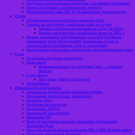
Сведения о планируемых операциях с целевыми субсидиями
Планы подготовки к отопительному периоду
Попечительский совет ГБУ СО «Клявлинский дом-интернат»
Услуги
Независимая оценка качества оказания услуг
Тарифы на получение социальных услуг по годам
Тарифы на получение социальных услуг на 2023 г
Тарифы на получение социальных услуг на 2025 г
Форма социального обслуживания, в которой поставщик
социальных услуг предоставляет социальные услуги и
основные виды социальных услуг в учреждении
Материально-техническое обеспечение предоставляемых услуг
О нас
Об истории создания учреждения
Наши вести
Информационный час «Медовый спас – здоровье
припас»
О нас пишут
Они дарят доброту и надежду
Фотоальбомы
Официальная информация
Управление федеральной налоговой службы
Программа долгосрочных сбережений
Госуслуги. Дом
Цифровая безопасность
Университет ВОРДи
Социальный координатор
Объясняем РФ
Более 10 миллионов россиян установили приложение
«Госуслуги Дом»
Сбор для помощи военнослужащим ДНР и ЛНР «Умный город»
Навигатор жизненных ситуаций