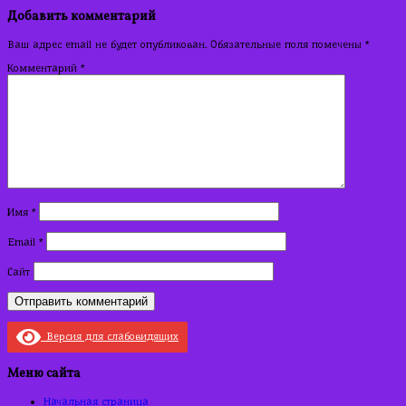
по
Добавить комментарий
записям
Ваш адрес email не будет опубликован.
Обязательные поля помечены
*
Комментарий
*
Имя
*
Email
*
Сайт
Версия для слабовидящих
Меню сайта
Начальная страница