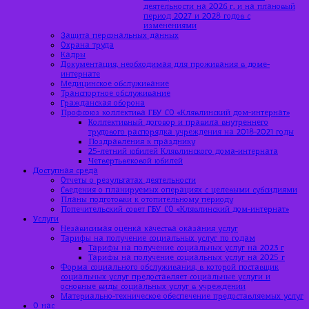
деятельности на 2026 г. и на плановый
период 2027 и 2028 годов с
изменениями
Защита персональных данных
Охрана труда
Кадры
Документация, необходимая для проживания в доме-
интернате
Медицинское обслуживание
Транспортное обслуживание
Гражданская оборона
Профсоюз коллектива ГБУ СО «Клявлинский дом-интернат»
Коллективный договор и правила внутреннего
трудового распорядка учреждения на 2018-2021 годы
Поздравления к празднику
25-летний юбилей Клявлинского дома-интерната
Четвертьвековой юбилей
Доступная среда
Отчеты о результатах деятельности
Сведения о планируемых операциях с целевыми субсидиями
Планы подготовки к отопительному периоду
Попечительский совет ГБУ СО «Клявлинский дом-интернат»
Услуги
Независимая оценка качества оказания услуг
Тарифы на получение социальных услуг по годам
Тарифы на получение социальных услуг на 2023 г
Тарифы на получение социальных услуг на 2025 г
Форма социального обслуживания, в которой поставщик
социальных услуг предоставляет социальные услуги и
основные виды социальных услуг в учреждении
Материально-техническое обеспечение предоставляемых услуг
О нас