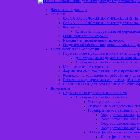
Начальная страница
Главная
СХЕМА РАСПОЛОЖЕНИЯ УЧРЕЖДЕНИЯ НА 
СХЕМА РАСПОЛОЖЕНИЯ УЧРЕЖДЕНИЯ НА 
Контакты
Контакты, информация об учрежден
Гимн социальной службы
Результаты проведённых проверок
Сведения об объеме предоставляемых услуг
Противодействие коррупции
Нормативные правовые и иные акты в сфер
Действующие федеральные законы 
Локальные нормативные акты по во
Методические материалы
Формы документов, связанных с противоде
Комиссия по соблюдению требований к слу
Основные мероприятия по противодействи
Обратная связь для сообщений о фактах к
Документы
Нормативные правовые и иные акты
Локальные нормативные акты
Устав учреждения
Положение о структурных по
Государственное задание по 
Государственное задан
Государственное задан
Государственное зада
Государственное зада
Планы финансово-хозяйствен
План финансово – хоз