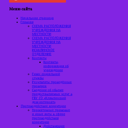
Меню сайта
Начальная страница
Главная
СХЕМА РАСПОЛОЖЕНИЯ
УЧРЕЖДЕНИЯ НА
МЕСТНОСТИ
СХЕМА РАСПОЛОЖЕНИЯ
УЧРЕЖДЕНИЯ НА
МЕСТНОСТИ
ИСАКЛИНСКОЕ
ОТДЕЛЕНИЕ
Контакты
Контакты,
информация об
учреждении
Гимн социальной
службы
Результаты проведённых
проверок
Сведения об объеме
предоставляемых услуг в
ГБУ СО «Клявлинский
дом-интернат»
Противодействие коррупции
Нормативные правовые
и иные акты в сфере
противодействия
коррупции
Действующие