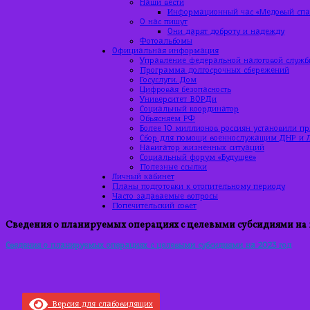
Наши вести
Информационный час «Медовый спас
О нас пишут
Они дарят доброту и надежду
Фотоальбомы
Официальная информация
Управление федеральной налоговой служб
Программа долгосрочных сбережений
Госуслуги. Дом
Цифровая безопасность
Университет ВОРДи
Социальный координатор
Объясняем РФ
Более 10 миллионов россиян установили п
Сбор для помощи военнослужащим ДНР и 
Навигатор жизненных ситуаций
Социальный форум «Будущее»
Полезные ссылки
Личный кабинет
Планы подготовки к отопительному периоду
Часто задаваемые вопросы
Попечительский совет
Сведения о планируемых операциях с целевыми субсидиями на 
Сведения о планируемых операциях с целевыми субсидиями на 2023 год
Версия для слабовидящих