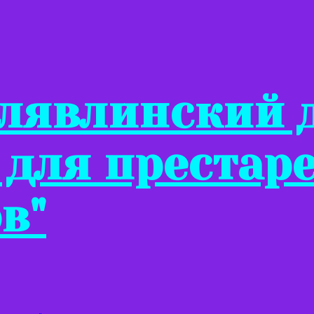
Клявлинский 
 для престар
в"