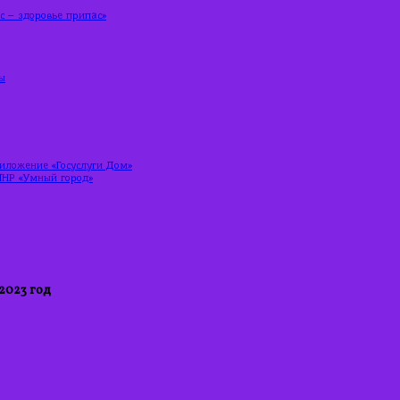
 – здоровье припас»
ы
риложение «Госуслуги Дом»
ЛНР «Умный город»
2023 год