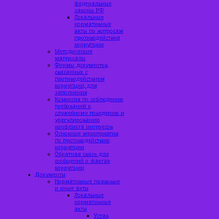
федеральные
законы РФ
Локальные
нормативные
акты по вопросам
противодействия
коррупции
Методические
материалы
Формы документов,
связанных с
противодействием
коррупции, для
заполнения
Комиссия по соблюдению
требований к
служебному поведению и
урегулированию
конфликта интересов
Основные мероприятия
по противодействию
коррупции
Обратная связь для
сообщений о фактах
коррупции
Документы
Нормативные правовые
и иные акты
Локальные
нормативные
акты
Устав