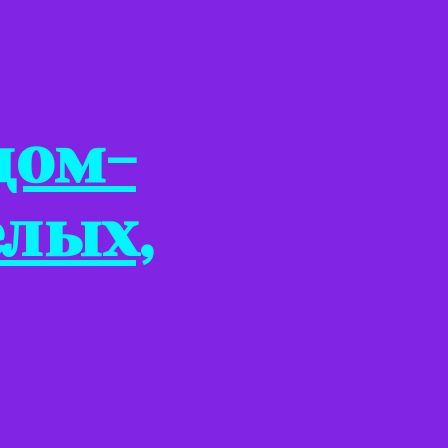
дом-
елых,