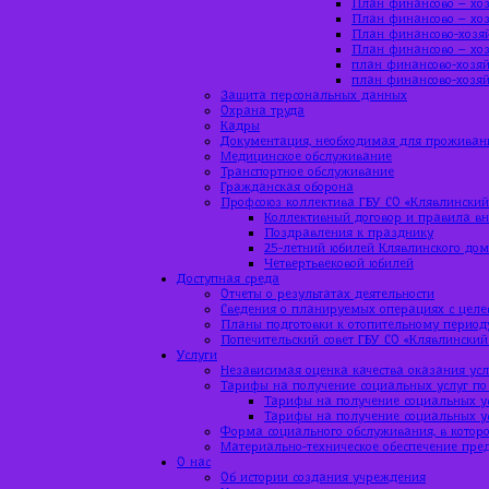
План финансово – хоз
План финансово – хоз
План финансово-хозяй
План финансово – хоз
план финансово-хозяй
план финансово-хозяй
Защита персональных данных
Охрана труда
Кадры
Документация, необходимая для проживан
Медицинское обслуживание
Транспортное обслуживание
Гражданская оборона
Профсоюз коллектива ГБУ СО «Клявлинский
Коллективный договор и правила вн
Поздравления к празднику
25-летний юбилей Клявлинского до
Четвертьвековой юбилей
Доступная среда
Отчеты о результатах деятельности
Сведения о планируемых операциях с цел
Планы подготовки к отопительному период
Попечительский совет ГБУ СО «Клявлинский
Услуги
Независимая оценка качества оказания усл
Тарифы на получение социальных услуг по
Тарифы на получение социальных ус
Тарифы на получение социальных ус
Форма социального обслуживания, в которо
Материально-техническое обеспечение пре
О нас
Об истории создания учреждения