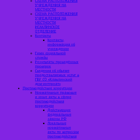
СХЕМА РАСПОЛОЖЕНИЯ
УЧРЕЖДЕНИЯ НА
МЕСТНОСТИ
СХЕМА РАСПОЛОЖЕНИЯ
УЧРЕЖДЕНИЯ НА
МЕСТНОСТИ
ИСАКЛИНСКОЕ
ОТДЕЛЕНИЕ
Контакты
Контакты,
информация об
учреждении
Гимн социальной
службы
Результаты проведённых
проверок
Сведения об объеме
предоставляемых услуг в
ГБУ СО «Клявлинский
дом-интернат»
Противодействие коррупции
Нормативные правовые
и иные акты в сфере
противодействия
коррупции
Действующие
федеральные
законы РФ
Локальные
нормативные
акты по вопросам
противодействия