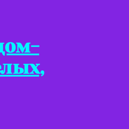
дом-
елых,