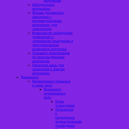
коррупции
Методические
материалы
Формы документов,
связанных с
противодействием
коррупции, для
заполнения
Комиссия по соблюдению
требований к
служебному поведению и
урегулированию
конфликта интересов
Основные мероприятия
по противодействию
коррупции
Обратная связь для
сообщений о фактах
коррупции
Документы
Нормативные правовые
и иные акты
Локальные
нормативные
акты
Устав
учреждения
Положение
о
структурных
подразделениях
учреждения