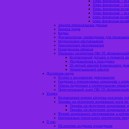
План финансово – хоз
План финансово – хоз
План финансово-хозяй
План финансово – хоз
план финансово-хозяй
план финансово-хозяй
Защита персональных данных
Охрана труда
Кадры
Документация, необходимая для проживан
Медицинское обслуживание
Транспортное обслуживание
Гражданская оборона
Профсоюз коллектива ГБУ СО «Клявлинский
Коллективный договор и правила вн
Поздравления к празднику
25-летний юбилей Клявлинского до
Четвертьвековой юбилей
Доступная среда
Отчеты о результатах деятельности
Сведения о планируемых операциях с цел
Планы подготовки к отопительному период
Попечительский совет ГБУ СО «Клявлинский
Услуги
Независимая оценка качества оказания усл
Тарифы на получение социальных услуг по
Тарифы на получение социальных ус
Тарифы на получение социальных ус
Форма социального обслуживания, в которо
Материально-техническое обеспечение пре
О нас
Об истории создания учреждения