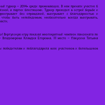
ный турнир – 2014» среди проживающих. В нем приняли участие 6
ёзной, а партии блестящими. Турнир проходил в острой борьбе и
проигрывает без оправданий, выигрывает с благодарностью и
, чтобы быть непобедимым, необязательно всегда выигрывать,
расти.
и! Виртуозную игру показал многократный чемпион пансионата по
– Владимирова Клавдия Егоровна. III место – Пакусина Татьяна
ы победителям и поблагодарила всех участников и болельщиков