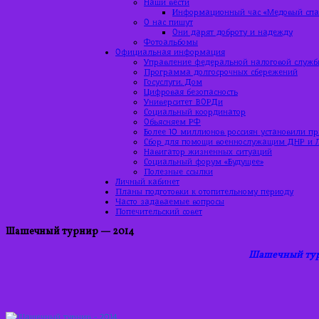
Наши вести
Информационный час «Медовый спас
О нас пишут
Они дарят доброту и надежду
Фотоальбомы
Официальная информация
Управление федеральной налоговой служб
Программа долгосрочных сбережений
Госуслуги. Дом
Цифровая безопасность
Университет ВОРДи
Социальный координатор
Объясняем РФ
Более 10 миллионов россиян установили п
Сбор для помощи военнослужащим ДНР и 
Навигатор жизненных ситуаций
Социальный форум «Будущее»
Полезные ссылки
Личный кабинет
Планы подготовки к отопительному периоду
Часто задаваемые вопросы
Попечительский совет
Шашечный турнир — 2014
Шашечный тур