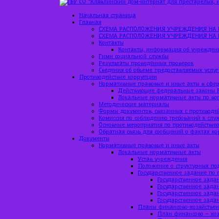
Начальная страница
Главная
СХЕМА РАСПОЛОЖЕНИЯ УЧРЕЖДЕНИЯ НА 
СХЕМА РАСПОЛОЖЕНИЯ УЧРЕЖДЕНИЯ НА 
Контакты
Контакты, информация об учрежден
Гимн социальной службы
Результаты проведённых проверок
Сведения об объеме предоставляемых услуг
Противодействие коррупции
Нормативные правовые и иные акты в сфер
Действующие федеральные законы 
Локальные нормативные акты по во
Методические материалы
Формы документов, связанных с противоде
Комиссия по соблюдению требований к слу
Основные мероприятия по противодействи
Обратная связь для сообщений о фактах к
Документы
Нормативные правовые и иные акты
Локальные нормативные акты
Устав учреждения
Положение о структурных по
Государственное задание по 
Государственное задан
Государственное задан
Государственное зада
Государственное зада
Планы финансово-хозяйствен
План финансово – хоз