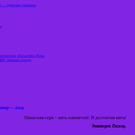
 – здоровье припас»
ы
риложение «Госуслуги Дом»
ЛНР «Умный город»
нир — 2014
Шашечная игра – мать шахматной. И достойная мать!
Эммануил Ласкер.