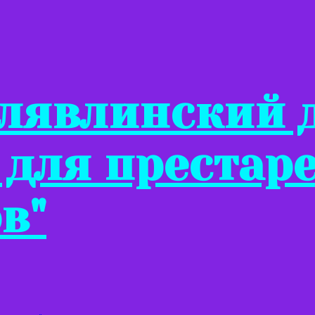
Клявлинский 
 для престар
в"