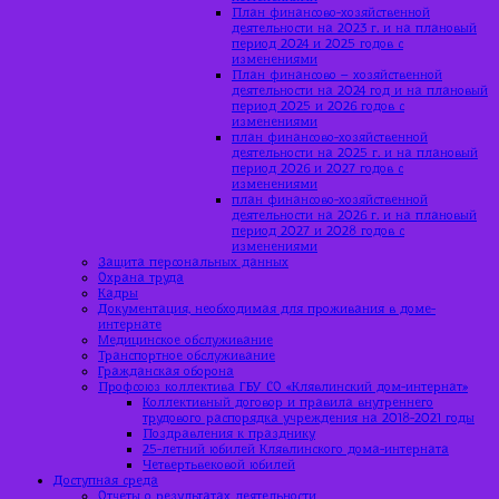
План финансово-хозяйственной
деятельности на 2023 г. и на плановый
период 2024 и 2025 годов с
изменениями
План финансово – хозяйственной
деятельности на 2024 год и на плановый
период 2025 и 2026 годов с
изменениями
план финансово-хозяйственной
деятельности на 2025 г. и на плановый
период 2026 и 2027 годов с
изменениями
план финансово-хозяйственной
деятельности на 2026 г. и на плановый
период 2027 и 2028 годов с
изменениями
Защита персональных данных
Охрана труда
Кадры
Документация, необходимая для проживания в доме-
интернате
Медицинское обслуживание
Транспортное обслуживание
Гражданская оборона
Профсоюз коллектива ГБУ СО «Клявлинский дом-интернат»
Коллективный договор и правила внутреннего
трудового распорядка учреждения на 2018-2021 годы
Поздравления к празднику
25-летний юбилей Клявлинского дома-интерната
Четвертьвековой юбилей
Доступная среда
Отчеты о результатах деятельности