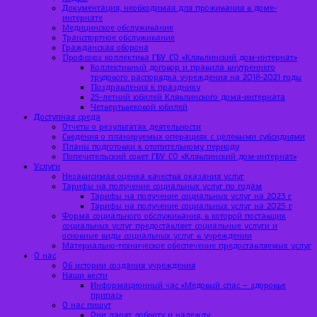
Документация, необходимая для проживания в доме-
интернате
Медицинское обслуживание
Транспортное обслуживание
Гражданская оборона
Профсоюз коллектива ГБУ СО «Клявлинский дом-интернат»
Коллективный договор и правила внутреннего
трудового распорядка учреждения на 2018-2021 годы
Поздравления к празднику
25-летний юбилей Клявлинского дома-интерната
Четвертьвековой юбилей
Доступная среда
Отчеты о результатах деятельности
Сведения о планируемых операциях с целевыми субсидиями
Планы подготовки к отопительному периоду
Попечительский совет ГБУ СО «Клявлинский дом-интернат»
Услуги
Независимая оценка качества оказания услуг
Тарифы на получение социальных услуг по годам
Тарифы на получение социальных услуг на 2023 г
Тарифы на получение социальных услуг на 2025 г
Форма социального обслуживания, в которой поставщик
социальных услуг предоставляет социальные услуги и
основные виды социальных услуг в учреждении
Материально-техническое обеспечение предоставляемых услуг
О нас
Об истории создания учреждения
Наши вести
Информационный час «Медовый спас – здоровье
припас»
О нас пишут
Они дарят доброту и надежду