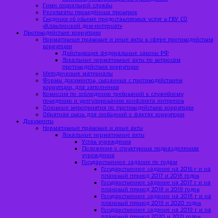
Гимн социальной службы
Результаты проведённых проверок
Сведения об объеме предоставляемых услуг в ГБУ СО
«Клявлинский дом-интернат»
Противодействие коррупции
Нормативные правовые и иные акты в сфере противодействия
коррупции
Действующие федеральные законы РФ
Локальные нормативные акты по вопросам
противодействия коррупции
Методические материалы
Формы документов, связанных с противодействием
коррупции, для заполнения
Комиссия по соблюдению требований к служебному
поведению и урегулированию конфликта интересов
Основные мероприятия по противодействию коррупции
Обратная связь для сообщений о фактах коррупции
Документы
Нормативные правовые и иные акты
Локальные нормативные акты
Устав учреждения
Положение о структурных подразделениях
учреждения
Государственное задание по годам
Государственное задание на 2016 г и на
плановый период 2017 и 2018 годов
Государственное задание на 2017 г и на
плановый период 2018 и 2019 годов
Государственное задание на 2018 г и на
плановый период 2019 и 2020 годов
Государственное задание на 2019 г и на
плановый период 2020 и 2021 годов