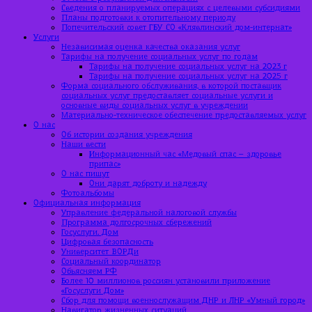
Сведения о планируемых операциях с целевыми субсидиями
Планы подготовки к отопительному периоду
Попечительский совет ГБУ СО «Клявлинский дом-интернат»
Услуги
Независимая оценка качества оказания услуг
Тарифы на получение социальных услуг по годам
Тарифы на получение социальных услуг на 2023 г
Тарифы на получение социальных услуг на 2025 г
Форма социального обслуживания, в которой поставщик
социальных услуг предоставляет социальные услуги и
основные виды социальных услуг в учреждении
Материально-техническое обеспечение предоставляемых услуг
О нас
Об истории создания учреждения
Наши вести
Информационный час «Медовый спас – здоровье
припас»
О нас пишут
Они дарят доброту и надежду
Фотоальбомы
Официальная информация
Управление федеральной налоговой службы
Программа долгосрочных сбережений
Госуслуги. Дом
Цифровая безопасность
Университет ВОРДи
Социальный координатор
Объясняем РФ
Более 10 миллионов россиян установили приложение
«Госуслуги Дом»
Сбор для помощи военнослужащим ДНР и ЛНР «Умный город»
Навигатор жизненных ситуаций