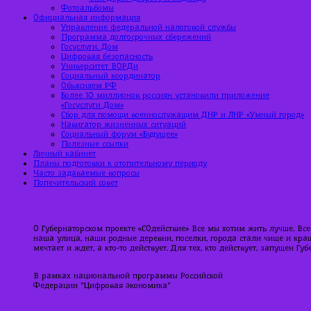
Фотоальбомы
Официальная информация
Управление федеральной налоговой службы
Программа долгосрочных сбережений
Госуслуги. Дом
Цифровая безопасность
Университет ВОРДи
Социальный координатор
Объясняем РФ
Более 10 миллионов россиян установили приложение
«Госуслуги Дом»
Сбор для помощи военнослужащим ДНР и ЛНР «Умный город»
Навигатор жизненных ситуаций
Социальный форум «Будущее»
Полезные ссылки
Личный кабинет
Планы подготовки к отопительному периоду
Часто задаваемые вопросы
Попечительский совет
О Губернаторском проекте «СОдействие» Все мы хотим жить лучше. Все
наша улица, наши родные деревни, поселки, города стали чище и краше
мечтает и ждет, а кто-то действует. Для тех, кто действует, запущен Г
В рамках национальной программы Российской
Федерации "Цифровая экономика"