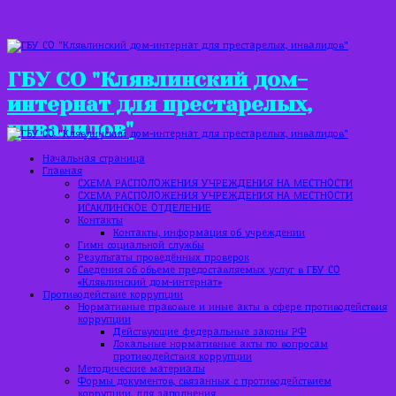
ГБУ СО "Клявлинский дом-
интернат для престарелых,
инвалидов"
Начальная страница
Главная
СХЕМА РАСПОЛОЖЕНИЯ УЧРЕЖДЕНИЯ НА МЕСТНОСТИ
СХЕМА РАСПОЛОЖЕНИЯ УЧРЕЖДЕНИЯ НА МЕСТНОСТИ
ИСАКЛИНСКОЕ ОТДЕЛЕНИЕ
Контакты
Контакты, информация об учреждении
Гимн социальной службы
Результаты проведённых проверок
Сведения об объеме предоставляемых услуг в ГБУ СО
«Клявлинский дом-интернат»
Противодействие коррупции
Нормативные правовые и иные акты в сфере противодействия
коррупции
Действующие федеральные законы РФ
Локальные нормативные акты по вопросам
противодействия коррупции
Методические материалы
Формы документов, связанных с противодействием
коррупции, для заполнения