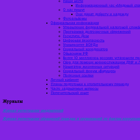
Наши вести
Информационный час «Медовый спас
О нас пишут
Они дарят доброту и надежду
Фотоальбомы
Официальная информация
Управление федеральной налоговой служб
Программа долгосрочных сбережений
Госуслуги. Дом
Цифровая безопасность
Университет ВОРДи
Социальный координатор
Объясняем РФ
Более 10 миллионов россиян установили п
Сбор для помощи военнослужащим ДНР и 
Навигатор жизненных ситуаций
Социальный форум «Будущее»
Полезные ссылки
Личный кабинет
Планы подготовки к отопительному периоду
Часто задаваемые вопросы
Попечительский совет
Журналы
Журнал регистрации уведомлений
Журнал регистрации
обращений граждан и организаций по фактам коррупци