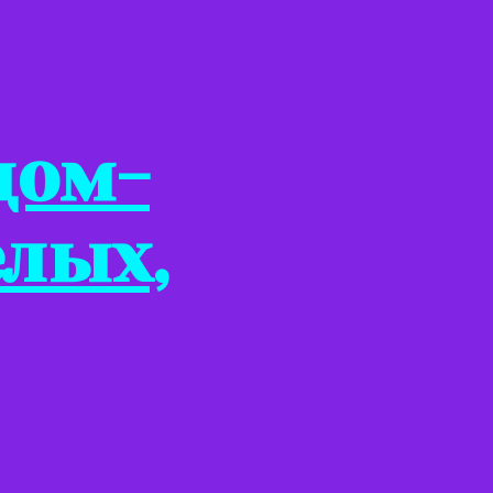
дом-
елых,