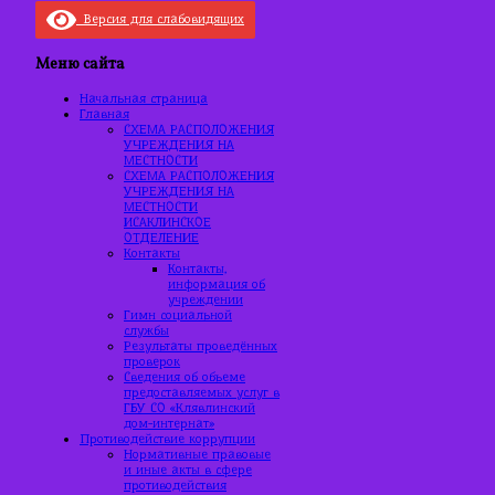
Версия для слабовидящих
Меню сайта
Начальная страница
Главная
СХЕМА РАСПОЛОЖЕНИЯ
УЧРЕЖДЕНИЯ НА
МЕСТНОСТИ
СХЕМА РАСПОЛОЖЕНИЯ
УЧРЕЖДЕНИЯ НА
МЕСТНОСТИ
ИСАКЛИНСКОЕ
ОТДЕЛЕНИЕ
Контакты
Контакты,
информация об
учреждении
Гимн социальной
службы
Результаты проведённых
проверок
Сведения об объеме
предоставляемых услуг в
ГБУ СО «Клявлинский
дом-интернат»
Противодействие коррупции
Нормативные правовые
и иные акты в сфере
противодействия