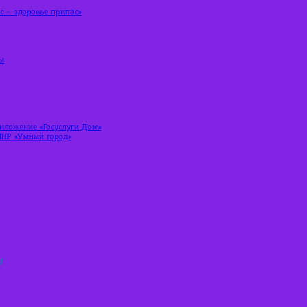
 – здоровье припас»
ы
риложение «Госуслуги Дом»
ЛНР «Умный город»
и