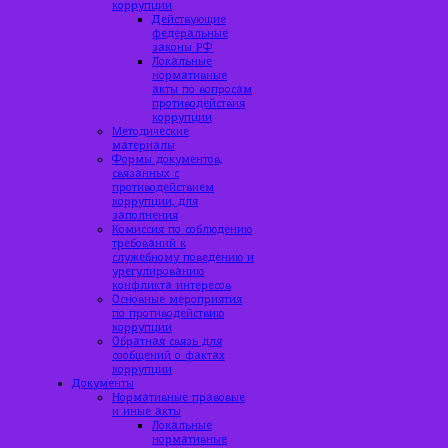
коррупции
Действующие
федеральные
законы РФ
Локальные
нормативные
акты по вопросам
противодействия
коррупции
Методические
материалы
Формы документов,
связанных с
противодействием
коррупции, для
заполнения
Комиссия по соблюдению
требований к
служебному поведению и
урегулированию
конфликта интересов
Основные мероприятия
по противодействию
коррупции
Обратная связь для
сообщений о фактах
коррупции
Документы
Нормативные правовые
и иные акты
Локальные
нормативные