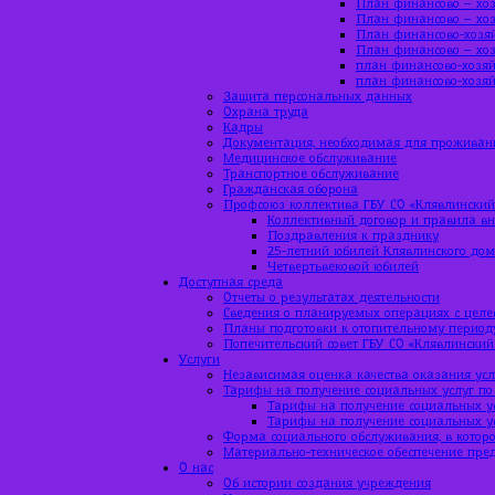
План финансово – хоз
План финансово – хоз
План финансово-хозяй
План финансово – хоз
план финансово-хозяй
план финансово-хозяй
Защита персональных данных
Охрана труда
Кадры
Документация, необходимая для проживан
Медицинское обслуживание
Транспортное обслуживание
Гражданская оборона
Профсоюз коллектива ГБУ СО «Клявлинский
Коллективный договор и правила вн
Поздравления к празднику
25-летний юбилей Клявлинского до
Четвертьвековой юбилей
Доступная среда
Отчеты о результатах деятельности
Сведения о планируемых операциях с цел
Планы подготовки к отопительному период
Попечительский совет ГБУ СО «Клявлинский
Услуги
Независимая оценка качества оказания усл
Тарифы на получение социальных услуг по
Тарифы на получение социальных ус
Тарифы на получение социальных ус
Форма социального обслуживания, в которо
Материально-техническое обеспечение пре
О нас
Об истории создания учреждения