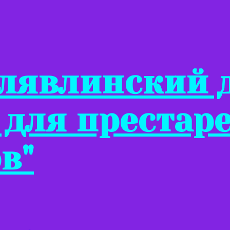
Клявлинский 
 для престар
в"