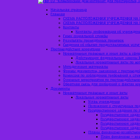
Начальная страница
Главная
СХЕМА РАСПОЛОЖЕНИЯ УЧРЕЖДЕНИЯ НА 
СХЕМА РАСПОЛОЖЕНИЯ УЧРЕЖДЕНИЯ НА 
Контакты
Контакты, информация об учрежден
Гимн социальной службы
Результаты проведённых проверок
Сведения об объеме предоставляемых услуг
Противодействие коррупции
Нормативные правовые и иные акты в сфер
Действующие федеральные законы 
Локальные нормативные акты по во
Методические материалы
Формы документов, связанных с противоде
Комиссия по соблюдению требований к слу
Основные мероприятия по противодействи
Обратная связь для сообщений о фактах к
Документы
Нормативные правовые и иные акты
Локальные нормативные акты
Устав учреждения
Положение о структурных по
Государственное задание по 
Государственное задан
Государственное задан
Государственное зада
Государственное зада
Планы финансово-хозяйствен
План финансово – хоз