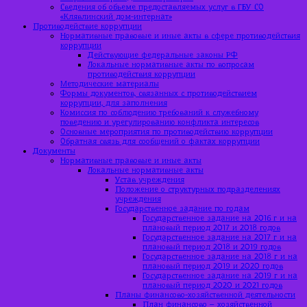
Сведения об объеме предоставляемых услуг в ГБУ СО
«Клявлинский дом-интернат»
Противодействие коррупции
Нормативные правовые и иные акты в сфере противодействия
коррупции
Действующие федеральные законы РФ
Локальные нормативные акты по вопросам
противодействия коррупции
Методические материалы
Формы документов, связанных с противодействием
коррупции, для заполнения
Комиссия по соблюдению требований к служебному
поведению и урегулированию конфликта интересов
Основные мероприятия по противодействию коррупции
Обратная связь для сообщений о фактах коррупции
Документы
Нормативные правовые и иные акты
Локальные нормативные акты
Устав учреждения
Положение о структурных подразделениях
учреждения
Государственное задание по годам
Государственное задание на 2016 г и на
плановый период 2017 и 2018 годов
Государственное задание на 2017 г и на
плановый период 2018 и 2019 годов
Государственное задание на 2018 г и на
плановый период 2019 и 2020 годов
Государственное задание на 2019 г и на
плановый период 2020 и 2021 годов
Планы финансово-хозяйственной деятельности
План финансово – хозяйственной