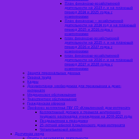
План финансово-хозяйственной
деятельности на 2023 г. и на плановый
период 2024 и 2025 годов с
изменениями
План финансово – хозяйственной
деятельности на 2024 год и на плановый
период 2025 и 2026 годов с
изменениями
план финансово-хозяйственной
деятельности на 2025 г. и на плановый
период 2026 и 2027 годов с
изменениями
план финансово-хозяйственной
деятельности на 2026 г. и на плановый
период 2027 и 2028 годов с
изменениями
Защита персональных данных
Охрана труда
Кадры
Документация, необходимая для проживания в доме-
интернате
Медицинское обслуживание
Транспортное обслуживание
Гражданская оборона
Профсоюз коллектива ГБУ СО «Клявлинский дом-интернат»
Коллективный договор и правила внутреннего
трудового распорядка учреждения на 2018-2021 годы
Поздравления к празднику
25-летний юбилей Клявлинского дома-интерната
Четвертьвековой юбилей
Доступная среда
Отчеты о результатах деятельности