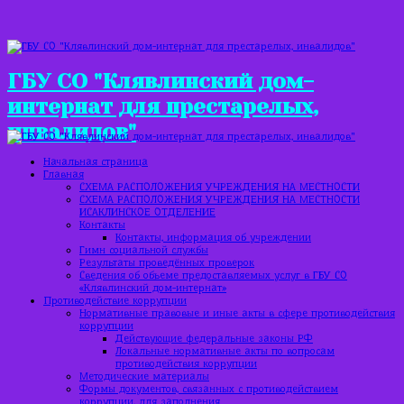
ГБУ СО "Клявлинский дом-
интернат для престарелых,
инвалидов"
Начальная страница
Главная
СХЕМА РАСПОЛОЖЕНИЯ УЧРЕЖДЕНИЯ НА МЕСТНОСТИ
СХЕМА РАСПОЛОЖЕНИЯ УЧРЕЖДЕНИЯ НА МЕСТНОСТИ
ИСАКЛИНСКОЕ ОТДЕЛЕНИЕ
Контакты
Контакты, информация об учреждении
Гимн социальной службы
Результаты проведённых проверок
Сведения об объеме предоставляемых услуг в ГБУ СО
«Клявлинский дом-интернат»
Противодействие коррупции
Нормативные правовые и иные акты в сфере противодействия
коррупции
Действующие федеральные законы РФ
Локальные нормативные акты по вопросам
противодействия коррупции
Методические материалы
Формы документов, связанных с противодействием
коррупции, для заполнения