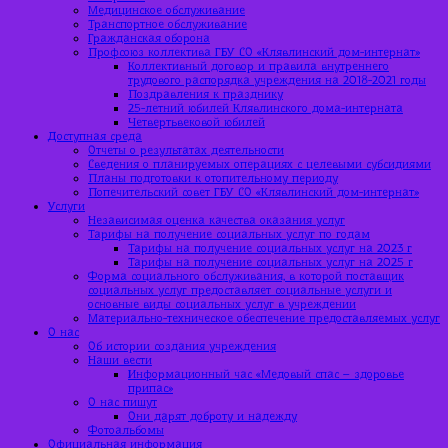
Медицинское обслуживание
Транспортное обслуживание
Гражданская оборона
Профсоюз коллектива ГБУ СО «Клявлинский дом-интернат»
Коллективный договор и правила внутреннего
трудового распорядка учреждения на 2018-2021 годы
Поздравления к празднику
25-летний юбилей Клявлинского дома-интерната
Четвертьвековой юбилей
Доступная среда
Отчеты о результатах деятельности
Сведения о планируемых операциях с целевыми субсидиями
Планы подготовки к отопительному периоду
Попечительский совет ГБУ СО «Клявлинский дом-интернат»
Услуги
Независимая оценка качества оказания услуг
Тарифы на получение социальных услуг по годам
Тарифы на получение социальных услуг на 2023 г
Тарифы на получение социальных услуг на 2025 г
Форма социального обслуживания, в которой поставщик
социальных услуг предоставляет социальные услуги и
основные виды социальных услуг в учреждении
Материально-техническое обеспечение предоставляемых услуг
О нас
Об истории создания учреждения
Наши вести
Информационный час «Медовый спас – здоровье
припас»
О нас пишут
Они дарят доброту и надежду
Фотоальбомы
Официальная информация