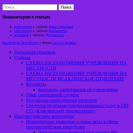
Найти:
Комментарии к статьям
Антонелла
к записи
День здоровья
sell-out.org
к записи
Документы
droidmod
к записи
Документы
Powered by WordPress
| theme
Layout Builder
Начальная страница
Главная
СХЕМА РАСПОЛОЖЕНИЯ УЧРЕЖДЕНИЯ НА
МЕСТНОСТИ
СХЕМА РАСПОЛОЖЕНИЯ УЧРЕЖДЕНИЯ НА
МЕСТНОСТИ ИСАКЛИНСКОЕ ОТДЕЛЕНИЕ
Контакты
Контакты, информация об учреждении
Гимн социальной службы
Результаты проведённых проверок
Сведения об объеме предоставляемых услуг в ГБУ
СО «Клявлинский дом-интернат»
Противодействие коррупции
Нормативные правовые и иные акты в сфере
противодействия коррупции
Действующие федеральные законы РФ