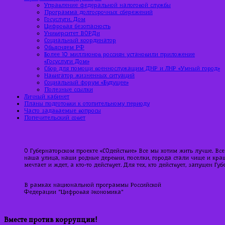
Управление федеральной налоговой службы
Программа долгосрочных сбережений
Госуслуги. Дом
Цифровая безопасность
Университет ВОРДи
Социальный координатор
Объясняем РФ
Более 10 миллионов россиян установили приложение
«Госуслуги Дом»
Сбор для помощи военнослужащим ДНР и ЛНР «Умный город»
Навигатор жизненных ситуаций
Социальный форум «Будущее»
Полезные ссылки
Личный кабинет
Планы подготовки к отопительному периоду
Часто задаваемые вопросы
Попечительский совет
О Губернаторском проекте «СОдействие» Все мы хотим жить лучше. Все
наша улица, наши родные деревни, поселки, города стали чище и краше
мечтает и ждет, а кто-то действует. Для тех, кто действует, запущен Г
В рамках национальной программы Российской
Федерации "Цифровая экономика"
Вместе против коррупции!