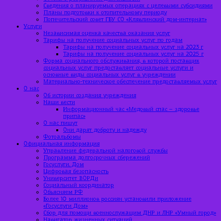
Сведения о планируемых операциях с целевыми субсидиями
Планы подготовки к отопительному периоду
Попечительский совет ГБУ СО «Клявлинский дом-интернат»
Услуги
Независимая оценка качества оказания услуг
Тарифы на получение социальных услуг по годам
Тарифы на получение социальных услуг на 2023 г
Тарифы на получение социальных услуг на 2025 г
Форма социального обслуживания, в которой поставщик
социальных услуг предоставляет социальные услуги и
основные виды социальных услуг в учреждении
Материально-техническое обеспечение предоставляемых услуг
О нас
Об истории создания учреждения
Наши вести
Информационный час «Медовый спас – здоровье
припас»
О нас пишут
Они дарят доброту и надежду
Фотоальбомы
Официальная информация
Управление федеральной налоговой службы
Программа долгосрочных сбережений
Госуслуги. Дом
Цифровая безопасность
Университет ВОРДи
Социальный координатор
Объясняем РФ
Более 10 миллионов россиян установили приложение
«Госуслуги Дом»
Сбор для помощи военнослужащим ДНР и ЛНР «Умный город»
Навигатор жизненных ситуаций