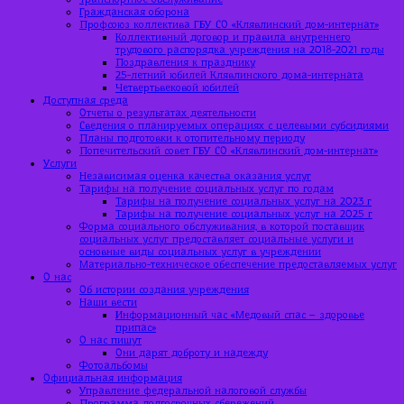
Гражданская оборона
Профсоюз коллектива ГБУ СО «Клявлинский дом-интернат»
Коллективный договор и правила внутреннего
трудового распорядка учреждения на 2018-2021 годы
Поздравления к празднику
25-летний юбилей Клявлинского дома-интерната
Четвертьвековой юбилей
Доступная среда
Отчеты о результатах деятельности
Сведения о планируемых операциях с целевыми субсидиями
Планы подготовки к отопительному периоду
Попечительский совет ГБУ СО «Клявлинский дом-интернат»
Услуги
Независимая оценка качества оказания услуг
Тарифы на получение социальных услуг по годам
Тарифы на получение социальных услуг на 2023 г
Тарифы на получение социальных услуг на 2025 г
Форма социального обслуживания, в которой поставщик
социальных услуг предоставляет социальные услуги и
основные виды социальных услуг в учреждении
Материально-техническое обеспечение предоставляемых услуг
О нас
Об истории создания учреждения
Наши вести
Информационный час «Медовый спас – здоровье
припас»
О нас пишут
Они дарят доброту и надежду
Фотоальбомы
Официальная информация
Управление федеральной налоговой службы
Программа долгосрочных сбережений