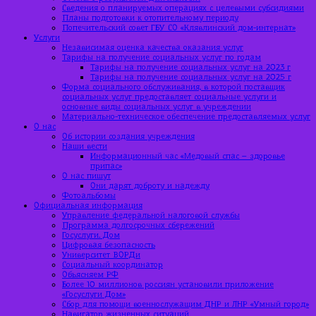
Сведения о планируемых операциях с целевыми субсидиями
Планы подготовки к отопительному периоду
Попечительский совет ГБУ СО «Клявлинский дом-интернат»
Услуги
Независимая оценка качества оказания услуг
Тарифы на получение социальных услуг по годам
Тарифы на получение социальных услуг на 2023 г
Тарифы на получение социальных услуг на 2025 г
Форма социального обслуживания, в которой поставщик
социальных услуг предоставляет социальные услуги и
основные виды социальных услуг в учреждении
Материально-техническое обеспечение предоставляемых услуг
О нас
Об истории создания учреждения
Наши вести
Информационный час «Медовый спас – здоровье
припас»
О нас пишут
Они дарят доброту и надежду
Фотоальбомы
Официальная информация
Управление федеральной налоговой службы
Программа долгосрочных сбережений
Госуслуги. Дом
Цифровая безопасность
Университет ВОРДи
Социальный координатор
Объясняем РФ
Более 10 миллионов россиян установили приложение
«Госуслуги Дом»
Сбор для помощи военнослужащим ДНР и ЛНР «Умный город»
Навигатор жизненных ситуаций