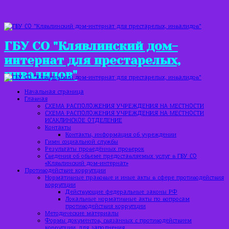
ГБУ СО "Клявлинский дом-
интернат для престарелых,
инвалидов"
Начальная страница
Главная
СХЕМА РАСПОЛОЖЕНИЯ УЧРЕЖДЕНИЯ НА МЕСТНОСТИ
СХЕМА РАСПОЛОЖЕНИЯ УЧРЕЖДЕНИЯ НА МЕСТНОСТИ
ИСАКЛИНСКОЕ ОТДЕЛЕНИЕ
Контакты
Контакты, информация об учреждении
Гимн социальной службы
Результаты проведённых проверок
Сведения об объеме предоставляемых услуг в ГБУ СО
«Клявлинский дом-интернат»
Противодействие коррупции
Нормативные правовые и иные акты в сфере противодействия
коррупции
Действующие федеральные законы РФ
Локальные нормативные акты по вопросам
противодействия коррупции
Методические материалы
Формы документов, связанных с противодействием
коррупции, для заполнения