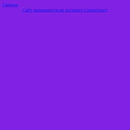
Главная
Сайт размещается на хостинге Спринтхост