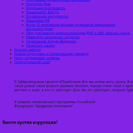
Госуслуги. Дом
Цифровая безопасность
Университет ВОРДи
Социальный координатор
Объясняем РФ
Более 10 миллионов россиян установили приложение
«Госуслуги Дом»
Сбор для помощи военнослужащим ДНР и ЛНР «Умный город»
Навигатор жизненных ситуаций
Социальный форум «Будущее»
Полезные ссылки
Личный кабинет
Планы подготовки к отопительному периоду
Часто задаваемые вопросы
Попечительский совет
О Губернаторском проекте «СОдействие» Все мы хотим жить лучше. Все
наша улица, наши родные деревни, поселки, города стали чище и краше
мечтает и ждет, а кто-то действует. Для тех, кто действует, запущен Г
В рамках национальной программы Российской
Федерации "Цифровая экономика"
Вместе против коррупции!