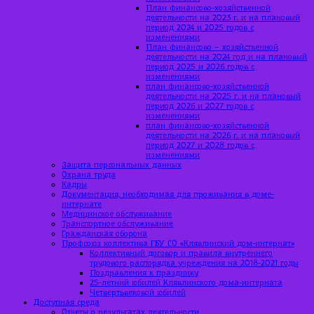
План финансово-хозяйственной
деятельности на 2023 г. и на плановый
период 2024 и 2025 годов с
изменениями
План финансово – хозяйственной
деятельности на 2024 год и на плановый
период 2025 и 2026 годов с
изменениями
план финансово-хозяйственной
деятельности на 2025 г. и на плановый
период 2026 и 2027 годов с
изменениями
план финансово-хозяйственной
деятельности на 2026 г. и на плановый
период 2027 и 2028 годов с
изменениями
Защита персональных данных
Охрана труда
Кадры
Документация, необходимая для проживания в доме-
интернате
Медицинское обслуживание
Транспортное обслуживание
Гражданская оборона
Профсоюз коллектива ГБУ СО «Клявлинский дом-интернат»
Коллективный договор и правила внутреннего
трудового распорядка учреждения на 2018-2021 годы
Поздравления к празднику
25-летний юбилей Клявлинского дома-интерната
Четвертьвековой юбилей
Доступная среда
Отчеты о результатах деятельности