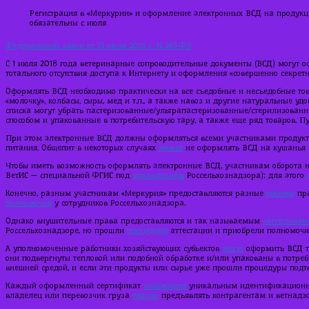
Регистрация в «Меркурии» и оформление электронных ВСД на продук
обязательны с июля
Федеральный закон от 13 июля 2015 г. N 243-ФЗ
С 1 июля 2018 года ветеринарные сопроводительные документы (ВСД) могут о
тотального отсутствия доступа к Интернету и оформления «совершенно секретн
Оформлять ВСД необходимо практически на все съедобные и несъедобные това
«молочку», колбасы, сыры, мед и т.п., а также навоз и другие натуральные уд
списка могут убрать пастеризованные/ультрапастеризованные/стерилизова
способом и упакованные в потребительскую тару, а также еще ряд товаров. Пу
При этом электронные ВСД должны оформляться всеми участниками продукто
питания. Общепит в некоторых случаях
может
не оформлять ВСД на кушанья с
Чтобы иметь возможность оформлять электронные ВСД, участникам оборота 
ВетИС — специальной ФГИС под
управлением
Россельхознадзора); для этого
Конечно, разным участникам «Меркурия» предоставляются разные
объемы
пра
полномочия
у сотрудников Россельхознадзора.
Однако внушительные права предоставляются и так называемым
«аттестова
Россельхознадзоре, но прошли
процедуру
аттестации и приобрели полномоч
А уполномоченные работники хозяйствующих субъектов
могут
оформить ВСД т
они подвергнуты тепловой или подобной обработке и/или упакованы в потреб
внешней средой, и если эти продукты или сырье уже прошли процедуры подт
Каждый оформленный сертификат
снабжается
уникальным идентификационны
владелец или перевозчик груза
обязан
предъявлять контрагентам и ветнадзо