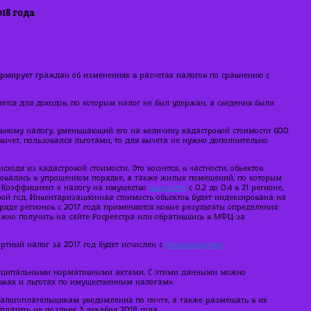
18 года
мирует граждан об изменениях в расчетах налогов по сравнению с
ется для доходов, по которым налог не был удержан, а сведения были
ьному налогу, уменьшающий его на величину кадастровой стоимости 600
вычет, пользовался льготами, то для вычета не нужно дополнительно
одя из кадастровой стоимости. Это коснется, в частности, объектов
ировались в упрощенном порядке, а также жилых помещений, по которым
а. Коэффициент к налогу на имущество
возрастет
с 0,2 до 0,4 в 21 регионе,
рой год. Инвентаризационная стоимость объектов будет индексирована на
В ряде регионов с 2017 года применяются новые результаты определения
жно получить на сайте Росреестра или обратившись в МФЦ за
ртный налог за 2017 год будет исчислен с
повышающими
ниципальными нормативными актами. С этими данными можно
вках и льготах по имущественным налогам».
налогоплательщикам уведомления по почте, а также размещать в их
платить не позднее 3 декабря 2018 года.