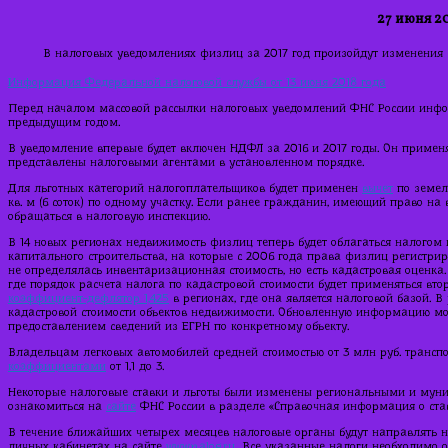
27 июня 20
В налоговых уведомлениях физлиц за 2017 год произойдут изменения
Информация Федеральной налоговой службы от 13 июня 2018 года
Перед началом массовой рассылки налоговых уведомлений ФНС России инфор
предыдущим годом.
В уведомление впервые будет включен НДФЛ за 2016 и 2017 годы. Он применя
представлены налоговыми агентами в установленном порядке.
Для льготных категорий налогоплательщиков будет применен
вычет
по земел
кв. м (6 соток) по одному участку. Если ранее гражданин, имеющий право на 
обращаться в налоговую инспекцию.
В 14 новых регионах недвижимость физлиц теперь будет облагаться налогом исх
капитального строительства, на которые с 2006 года права физлиц регистр
не определялась инвентаризационная стоимость, но есть кадастровая оценк
где порядок расчета налога по кадастровой стоимости будет применяться вто
коэффициент-дефлятор 1,425
в регионах, где она является налоговой базой. 
кадастровой стоимости объектов недвижимости. Обновленную информацию мо
предоставлением сведений из ЕГРН по конкретному объекту.
Владельцам легковых автомобилей средней стоимостью от 3 млн руб. транспо
коэффициентами
от 1,1 до 3.
Некоторые налоговые ставки и льготы были изменены региональными и му
ознакомиться на
сайте
ФНС России в разделе «Справочная информация о ста
В течение ближайших четырех месяцев налоговые органы будут направлять 
личных кабинетах на сайте
www.nalog.ru
. Все указанные налоги необходимо о