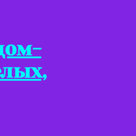
дом-
елых,