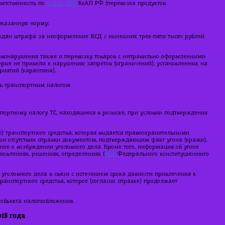
етственность по
ч. 2 ст. 10.8
КоАП РФ (перевозка продуктов
указанную норму:
ждан штрафа за неоформление ВСД с нынешних трех-пяти тысяч рублей
равонарушения также и перевозку товаров с неправильно оформленными
орые не привели к нарушению запретов (ограничений), установленных на
риятий (карантина).
ль транспортным налогом
портному налогу ТС, находящиеся в розыске, при условии подтверждения
же) транспортного средства, которая выдается правоохранительными
ри отсутствии справки документом, подтверждающим факт угона (кражи),
ие о возбуждении уголовного дела. Кроме того, информация об угоне
новлениях, решениях, определениях (
ст. 6
Федерального конституционного
головного дела в связи с истечением срока давности привлечения к
ранспортного средства, которое (согласно справке) продолжает
е объекта налогообложения.
18 года