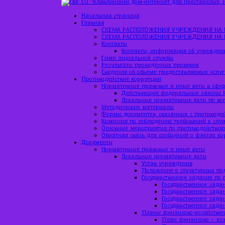
Начальная страница
Главная
СХЕМА РАСПОЛОЖЕНИЯ УЧРЕЖДЕНИЯ НА 
СХЕМА РАСПОЛОЖЕНИЯ УЧРЕЖДЕНИЯ НА 
Контакты
Контакты, информация об учрежден
Гимн социальной службы
Результаты проведённых проверок
Сведения об объеме предоставляемых услуг
Противодействие коррупции
Нормативные правовые и иные акты в сфер
Действующие федеральные законы 
Локальные нормативные акты по во
Методические материалы
Формы документов, связанных с противоде
Комиссия по соблюдению требований к слу
Основные мероприятия по противодействи
Обратная связь для сообщений о фактах к
Документы
Нормативные правовые и иные акты
Локальные нормативные акты
Устав учреждения
Положение о структурных по
Государственное задание по 
Государственное задан
Государственное задан
Государственное зада
Государственное зада
Планы финансово-хозяйствен
План финансово – хоз