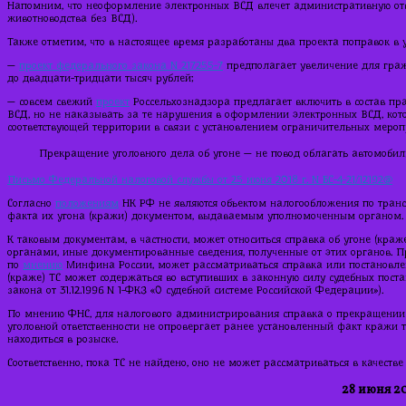
Напомним, что неоформление электронных ВСД влечет административную отв
животноводства без ВСД).
Также отметим, что в настоящее время разработаны два проекта поправок в 
—
проект федерального закона N 217255-7
предполагает увеличение для гра
до двадцати-тридцати тысяч рублей;
— совсем свежий
проект
Россельхознадзора предлагает включить в состав п
ВСД, но не наказывать за те нарушения в оформлении электронных ВСД, кот
соответствующей территории в связи с установлением ограничительных мероп
Прекращение уголовного дела об угоне — не повод облагать автомоби
Письмо Федеральной налоговой службы от 25 июня 2018 г. N БС-4-21/12192@
Согласно
положениям
НК РФ не являются объектом налогообложения по транс
факта их угона (кражи) документом, выдаваемым уполномоченным органом.
К таковым документам, в частности, может относиться справка об угоне (кра
органами, иные документированные сведения, полученные от этих органов. П
по
мнению
Минфина России, может рассматриваться справка или постановлен
(краже) ТС может содержаться во вступивших в законную силу судебных поста
закона от 31.12.1996 N 1-ФКЗ «О судебной системе Российской Федерации»).
По мнению ФНС, для налогового администрирования справка о прекращении у
уголовной ответственности не опровергает ранее установленный факт кражи т
находиться в розыске.
Соответственно, пока ТС не найдено, оно не может рассматриваться в качеств
28 июня 20