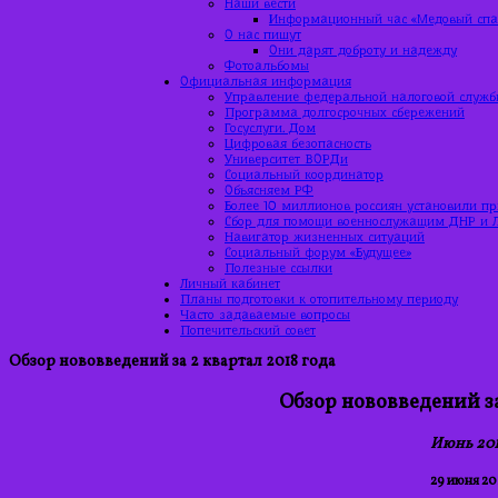
Наши вести
Информационный час «Медовый спас
О нас пишут
Они дарят доброту и надежду
Фотоальбомы
Официальная информация
Управление федеральной налоговой служб
Программа долгосрочных сбережений
Госуслуги. Дом
Цифровая безопасность
Университет ВОРДи
Социальный координатор
Объясняем РФ
Более 10 миллионов россиян установили п
Сбор для помощи военнослужащим ДНР и 
Навигатор жизненных ситуаций
Социальный форум «Будущее»
Полезные ссылки
Личный кабинет
Планы подготовки к отопительному периоду
Часто задаваемые вопросы
Попечительский совет
Обзор нововведений за 2 квартал 2018 года
Обзор нововведений за
Июнь 201
29 июня 20