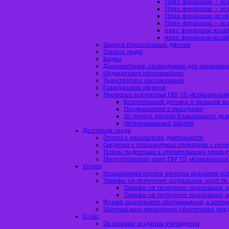
План финансово – хоз
План финансово – хоз
План финансово-хозяй
План финансово – хоз
план финансово-хозяй
план финансово-хозяй
Защита персональных данных
Охрана труда
Кадры
Документация, необходимая для проживан
Медицинское обслуживание
Транспортное обслуживание
Гражданская оборона
Профсоюз коллектива ГБУ СО «Клявлинский
Коллективный договор и правила вн
Поздравления к празднику
25-летний юбилей Клявлинского до
Четвертьвековой юбилей
Доступная среда
Отчеты о результатах деятельности
Сведения о планируемых операциях с цел
Планы подготовки к отопительному период
Попечительский совет ГБУ СО «Клявлинский
Услуги
Независимая оценка качества оказания усл
Тарифы на получение социальных услуг по
Тарифы на получение социальных ус
Тарифы на получение социальных ус
Форма социального обслуживания, в которо
Материально-техническое обеспечение пре
О нас
Об истории создания учреждения