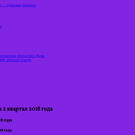
 – здоровье припас»
ы
риложение «Госуслуги Дом»
ЛНР «Умный город»
 2 квартал 2018 года
8 года
18 года