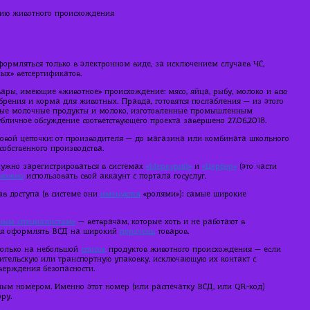
цию животного происхождения
формляться только в электронном виде, за исключением случаев ЧС,
ых» ветсертификатов.
ры, имеющие «животное» происхождение: мясо, яйца, рыбу, молоко и всю
обрения и корма для животных. Правда, готовятся послабления — из этого
нные молочные продукты и молоко, изготовленные промышленным
бличное обсуждение соответствующего проекта завершено 27.06.2018.
вой цепочки: от производителя — до магазина или комбината школьного
обственного производства.
нужно зарегистрироваться в системах
«Меркурий»
и
«Цербер»
(это части
можно
использовать свой аккаунт с портала госуслуг.
в доступа (в системе они
именуются
«ролями»): самые широкие
нным специалистам»
— ветврачам, которые хоть и не работают в
ия оформлять ВСД на широкий
перечень
товаров.
олько на небольшой
список
продуктов животного происхождения — если
ительскую или транспортную упаковку, исключающую их контакт с
верждения безопасности.
м номером. Именно этот номер (или распечатку ВСД, или QR-код)
ру.