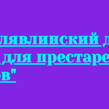
Клявлинский 
 для престар
в"