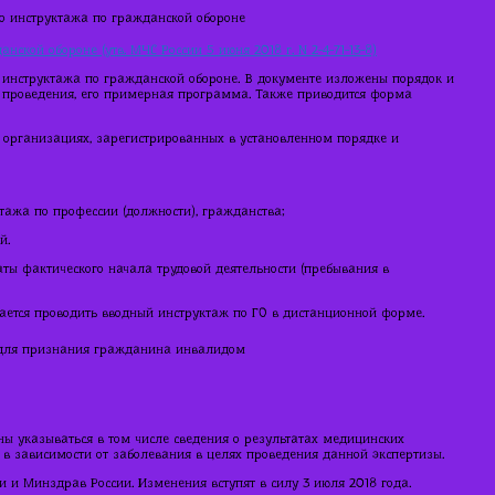
о инструктажа по гражданской обороне
кой обороне (утв. МЧС России 5 июня 2018 г. N 2-4-71-13-8)
инструктажа по гражданской обороне. В документе изложены порядок и
о проведения, его примерная программа. Также приводится форма
в организациях, зарегистрированных в установленном порядке и
стажа по профессии (должности), гражданства;
й.
ты фактического начала трудовой деятельности (пребывания в
ется проводить вводный инструктаж по ГО в дистанционной форме.
 для признания гражданина инвалидом
ы указываться в том числе сведения о результатах медицинских
 зависимости от заболевания в целях проведения данной экспертизы.
и Минздрав России. Изменения вступят в силу 3 июля 2018 года.