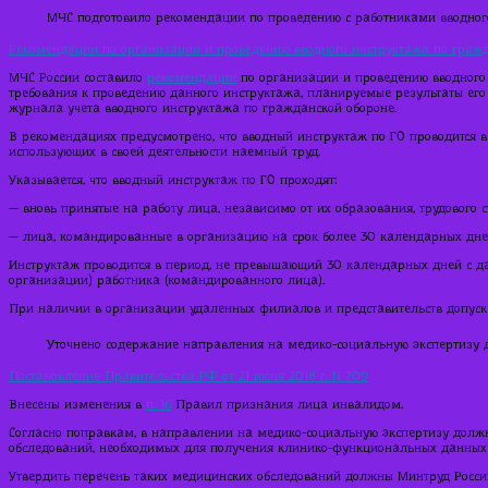
МЧС подготовило рекомендации по проведению с работниками вводног
Рекомендации по организации и проведению вводного инструктажа по гражданс
МЧС России составило
рекомендации
по организации и проведению вводного 
требования к проведению данного инструктажа, планируемые результаты ег
журнала учета вводного инструктажа по гражданской обороне.
В рекомендациях предусмотрено, что вводный инструктаж по ГО проводится 
использующих в своей деятельности наемный труд.
Указывается, что вводный инструктаж по ГО проходят:
— вновь принятые на работу лица, независимо от их образования, трудового 
— лица, командированные в организацию на срок более 30 календарных дне
Инструктаж проводится в период, не превышающий 30 календарных дней с да
организации) работника (командированного лица).
При наличии в организации удаленных филиалов и представительств допуска
Уточнено содержание направления на медико-социальную экспертизу
Постановление Правительства РФ от 21 июня 2018 г. N 709
Внесены изменения в
п. 16
Правил признания лица инвалидом.
Согласно поправкам, в направлении на медико-социальную экспертизу должн
обследований, необходимых для получения клинико-функциональных данных в
Утвердить перечень таких медицинских обследований должны Минтруд России 