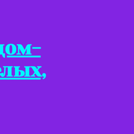
дом-
елых,