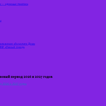
 – здоровье припас»
ы
риложение «Госуслуги Дом»
ЛНР «Умный город»
ановый период 2026 и 2027 годов
д 2026 и 2027 годов