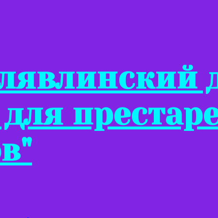
Клявлинский 
 для престар
в"