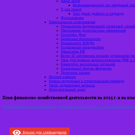
Наши вести
Информационный час «Медовый спас
О нас пишут
Они дарят доброту и надежду
Фотоальбомы
Официальная информация
Управление федеральной налоговой служб
Программа долгосрочных сбережений
Госуслуги. Дом
Цифровая безопасность
Университет ВОРДи
Социальный координатор
Объясняем РФ
Более 10 миллионов россиян установили п
Сбор для помощи военнослужащим ДНР и 
Навигатор жизненных ситуаций
Социальный форум «Будущее»
Полезные ссылки
Личный кабинет
Планы подготовки к отопительному периоду
Часто задаваемые вопросы
Попечительский совет
План финансово-хозяйственной деятельности на 2025 г. и на пл
План финансово-хозяйственной деятельности на 2025 г. и на плановый перио
Версия для слабовидящих