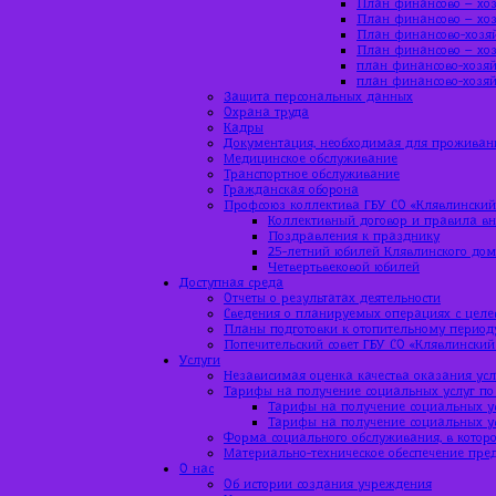
План финансово – хоз
План финансово – хоз
План финансово-хозяй
План финансово – хоз
план финансово-хозяй
план финансово-хозяй
Защита персональных данных
Охрана труда
Кадры
Документация, необходимая для проживан
Медицинское обслуживание
Транспортное обслуживание
Гражданская оборона
Профсоюз коллектива ГБУ СО «Клявлинский
Коллективный договор и правила вн
Поздравления к празднику
25-летний юбилей Клявлинского до
Четвертьвековой юбилей
Доступная среда
Отчеты о результатах деятельности
Сведения о планируемых операциях с цел
Планы подготовки к отопительному период
Попечительский совет ГБУ СО «Клявлинский
Услуги
Независимая оценка качества оказания усл
Тарифы на получение социальных услуг по
Тарифы на получение социальных ус
Тарифы на получение социальных ус
Форма социального обслуживания, в которо
Материально-техническое обеспечение пре
О нас
Об истории создания учреждения