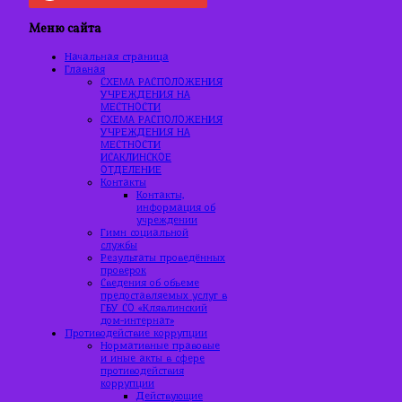
Меню сайта
Начальная страница
Главная
СХЕМА РАСПОЛОЖЕНИЯ
УЧРЕЖДЕНИЯ НА
МЕСТНОСТИ
СХЕМА РАСПОЛОЖЕНИЯ
УЧРЕЖДЕНИЯ НА
МЕСТНОСТИ
ИСАКЛИНСКОЕ
ОТДЕЛЕНИЕ
Контакты
Контакты,
информация об
учреждении
Гимн социальной
службы
Результаты проведённых
проверок
Сведения об объеме
предоставляемых услуг в
ГБУ СО «Клявлинский
дом-интернат»
Противодействие коррупции
Нормативные правовые
и иные акты в сфере
противодействия
коррупции
Действующие