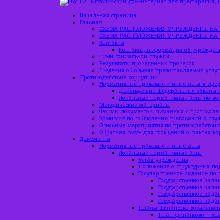
Начальная страница
Главная
СХЕМА РАСПОЛОЖЕНИЯ УЧРЕЖДЕНИЯ НА 
СХЕМА РАСПОЛОЖЕНИЯ УЧРЕЖДЕНИЯ НА 
Контакты
Контакты, информация об учрежден
Гимн социальной службы
Результаты проведённых проверок
Сведения об объеме предоставляемых услуг
Противодействие коррупции
Нормативные правовые и иные акты в сфер
Действующие федеральные законы 
Локальные нормативные акты по во
Методические материалы
Формы документов, связанных с противоде
Комиссия по соблюдению требований к слу
Основные мероприятия по противодействи
Обратная связь для сообщений о фактах к
Документы
Нормативные правовые и иные акты
Локальные нормативные акты
Устав учреждения
Положение о структурных по
Государственное задание по 
Государственное задан
Государственное задан
Государственное зада
Государственное зада
Планы финансово-хозяйствен
План финансово – хоз