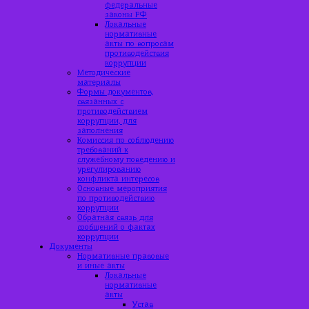
федеральные
законы РФ
Локальные
нормативные
акты по вопросам
противодействия
коррупции
Методические
материалы
Формы документов,
связанных с
противодействием
коррупции, для
заполнения
Комиссия по соблюдению
требований к
служебному поведению и
урегулированию
конфликта интересов
Основные мероприятия
по противодействию
коррупции
Обратная связь для
сообщений о фактах
коррупции
Документы
Нормативные правовые
и иные акты
Локальные
нормативные
акты
Устав