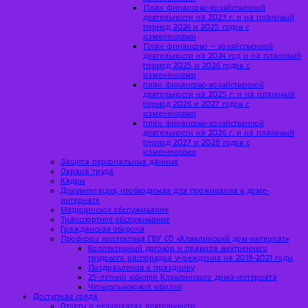
План финансово-хозяйственной
деятельности на 2023 г. и на плановый
период 2024 и 2025 годов с
изменениями
План финансово – хозяйственной
деятельности на 2024 год и на плановый
период 2025 и 2026 годов с
изменениями
план финансово-хозяйственной
деятельности на 2025 г. и на плановый
период 2026 и 2027 годов с
изменениями
план финансово-хозяйственной
деятельности на 2026 г. и на плановый
период 2027 и 2028 годов с
изменениями
Защита персональных данных
Охрана труда
Кадры
Документация, необходимая для проживания в доме-
интернате
Медицинское обслуживание
Транспортное обслуживание
Гражданская оборона
Профсоюз коллектива ГБУ СО «Клявлинский дом-интернат»
Коллективный договор и правила внутреннего
трудового распорядка учреждения на 2018-2021 годы
Поздравления к празднику
25-летний юбилей Клявлинского дома-интерната
Четвертьвековой юбилей
Доступная среда
Отчеты о результатах деятельности