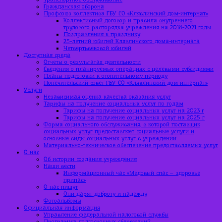
Гражданская оборона
Профсоюз коллектива ГБУ СО «Клявлинский дом-интернат»
Коллективный договор и правила внутреннего
трудового распорядка учреждения на 2018-2021 годы
Поздравления к празднику
25-летний юбилей Клявлинского дома-интерната
Четвертьвековой юбилей
Доступная среда
Отчеты о результатах деятельности
Сведения о планируемых операциях с целевыми субсидиями
Планы подготовки к отопительному периоду
Попечительский совет ГБУ СО «Клявлинский дом-интернат»
Услуги
Независимая оценка качества оказания услуг
Тарифы на получение социальных услуг по годам
Тарифы на получение социальных услуг на 2023 г
Тарифы на получение социальных услуг на 2025 г
Форма социального обслуживания, в которой поставщик
социальных услуг предоставляет социальные услуги и
основные виды социальных услуг в учреждении
Материально-техническое обеспечение предоставляемых услуг
О нас
Об истории создания учреждения
Наши вести
Информационный час «Медовый спас – здоровье
припас»
О нас пишут
Они дарят доброту и надежду
Фотоальбомы
Официальная информация
Управление федеральной налоговой службы
Программа долгосрочных сбережений