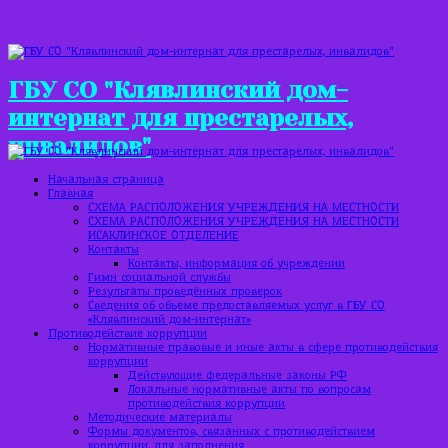
ГБУ СО "Клявлинский дом-
интернат для престарелых,
инвалидов"
Начальная страница
Главная
СХЕМА РАСПОЛОЖЕНИЯ УЧРЕЖДЕНИЯ НА МЕСТНОСТИ
СХЕМА РАСПОЛОЖЕНИЯ УЧРЕЖДЕНИЯ НА МЕСТНОСТИ
ИСАКЛИНСКОЕ ОТДЕЛЕНИЕ
Контакты
Контакты, информация об учреждении
Гимн социальной службы
Результаты проведённых проверок
Сведения об объеме предоставляемых услуг в ГБУ СО
«Клявлинский дом-интернат»
Противодействие коррупции
Нормативные правовые и иные акты в сфере противодействия
коррупции
Действующие федеральные законы РФ
Локальные нормативные акты по вопросам
противодействия коррупции
Методические материалы
Формы документов, связанных с противодействием
коррупции, для заполнения