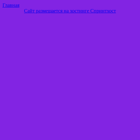
Главная
Сайт размещается на хостинге Спринтхост