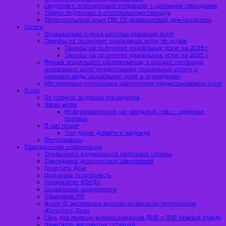
Сведения о планируемых операциях с целевыми субсидиями
Планы подготовки к отопительному периоду
Попечительский совет ГБУ СО «Клявлинский дом-интернат»
Услуги
Независимая оценка качества оказания услуг
Тарифы на получение социальных услуг по годам
Тарифы на получение социальных услуг на 2023 г
Тарифы на получение социальных услуг на 2025 г
Форма социального обслуживания, в которой поставщик
социальных услуг предоставляет социальные услуги и
основные виды социальных услуг в учреждении
Материально-техническое обеспечение предоставляемых услуг
О нас
Об истории создания учреждения
Наши вести
Информационный час «Медовый спас – здоровье
припас»
О нас пишут
Они дарят доброту и надежду
Фотоальбомы
Официальная информация
Управление федеральной налоговой службы
Программа долгосрочных сбережений
Госуслуги. Дом
Цифровая безопасность
Университет ВОРДи
Социальный координатор
Объясняем РФ
Более 10 миллионов россиян установили приложение
«Госуслуги Дом»
Сбор для помощи военнослужащим ДНР и ЛНР «Умный город»
Навигатор жизненных ситуаций