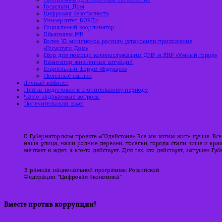
Госуслуги. Дом
Цифровая безопасность
Университет ВОРДи
Социальный координатор
Объясняем РФ
Более 10 миллионов россиян установили приложение
«Госуслуги Дом»
Сбор для помощи военнослужащим ДНР и ЛНР «Умный город»
Навигатор жизненных ситуаций
Социальный форум «Будущее»
Полезные ссылки
Личный кабинет
Планы подготовки к отопительному периоду
Часто задаваемые вопросы
Попечительский совет
О Губернаторском проекте «СОдействие» Все мы хотим жить лучше. Все
наша улица, наши родные деревни, поселки, города стали чище и краше
мечтает и ждет, а кто-то действует. Для тех, кто действует, запущен Г
В рамках национальной программы Российской
Федерации "Цифровая экономика"
Вместе против коррупции!