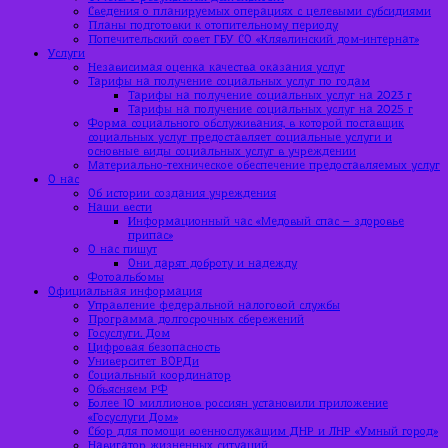
Сведения о планируемых операциях с целевыми субсидиями
Планы подготовки к отопительному периоду
Попечительский совет ГБУ СО «Клявлинский дом-интернат»
Услуги
Независимая оценка качества оказания услуг
Тарифы на получение социальных услуг по годам
Тарифы на получение социальных услуг на 2023 г
Тарифы на получение социальных услуг на 2025 г
Форма социального обслуживания, в которой поставщик
социальных услуг предоставляет социальные услуги и
основные виды социальных услуг в учреждении
Материально-техническое обеспечение предоставляемых услуг
О нас
Об истории создания учреждения
Наши вести
Информационный час «Медовый спас – здоровье
припас»
О нас пишут
Они дарят доброту и надежду
Фотоальбомы
Официальная информация
Управление федеральной налоговой службы
Программа долгосрочных сбережений
Госуслуги. Дом
Цифровая безопасность
Университет ВОРДи
Социальный координатор
Объясняем РФ
Более 10 миллионов россиян установили приложение
«Госуслуги Дом»
Сбор для помощи военнослужащим ДНР и ЛНР «Умный город»
Навигатор жизненных ситуаций