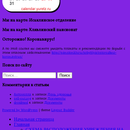
Мы на карте: Исаклинское отделение
Мы на карте: Клявлинский пансионат
Осторожно! Коронавирус!
А по этой ссылке вы сможете увидеть плакаты и рекомендации по борьбе с
этим опасным заболеванием:
http://pansionklv.ru/sobyitiya/ostorozhno-
koronavirus/
Поиск по сайту
Найти:
Комментарии к статьям
Антонелла
к записи
День здоровья
sell-out.org
к записи
Документы
droidmod
к записи
Документы
Powered by WordPress
| theme
Layout Builder
Начальная страница
Главная
СХЕМА РАСПОЛОЖЕНИЯ УЧРЕЖДЕНИЯ НА