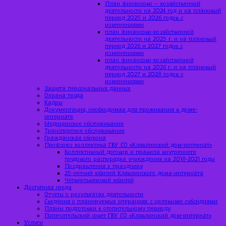
План финансово – хозяйственной
деятельности на 2024 год и на плановый
период 2025 и 2026 годов с
изменениями
план финансово-хозяйственной
деятельности на 2025 г. и на плановый
период 2026 и 2027 годов с
изменениями
план финансово-хозяйственной
деятельности на 2026 г. и на плановый
период 2027 и 2028 годов с
изменениями
Защита персональных данных
Охрана труда
Кадры
Документация, необходимая для проживания в доме-
интернате
Медицинское обслуживание
Транспортное обслуживание
Гражданская оборона
Профсоюз коллектива ГБУ СО «Клявлинский дом-интернат»
Коллективный договор и правила внутреннего
трудового распорядка учреждения на 2018-2021 годы
Поздравления к празднику
25-летний юбилей Клявлинского дома-интерната
Четвертьвековой юбилей
Доступная среда
Отчеты о результатах деятельности
Сведения о планируемых операциях с целевыми субсидиями
Планы подготовки к отопительному периоду
Попечительский совет ГБУ СО «Клявлинский дом-интернат»
Услуги