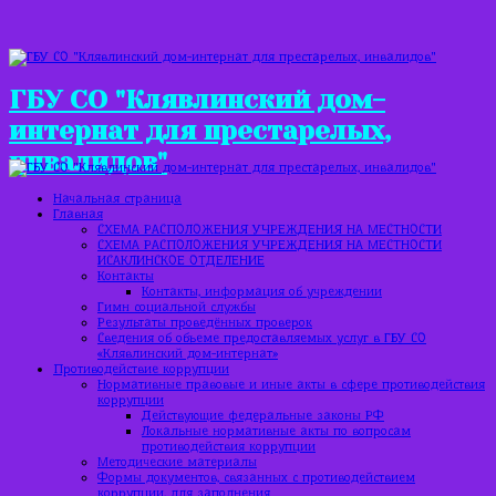
ГБУ СО "Клявлинский дом-
интернат для престарелых,
инвалидов"
Начальная страница
Главная
СХЕМА РАСПОЛОЖЕНИЯ УЧРЕЖДЕНИЯ НА МЕСТНОСТИ
СХЕМА РАСПОЛОЖЕНИЯ УЧРЕЖДЕНИЯ НА МЕСТНОСТИ
ИСАКЛИНСКОЕ ОТДЕЛЕНИЕ
Контакты
Контакты, информация об учреждении
Гимн социальной службы
Результаты проведённых проверок
Сведения об объеме предоставляемых услуг в ГБУ СО
«Клявлинский дом-интернат»
Противодействие коррупции
Нормативные правовые и иные акты в сфере противодействия
коррупции
Действующие федеральные законы РФ
Локальные нормативные акты по вопросам
противодействия коррупции
Методические материалы
Формы документов, связанных с противодействием
коррупции, для заполнения