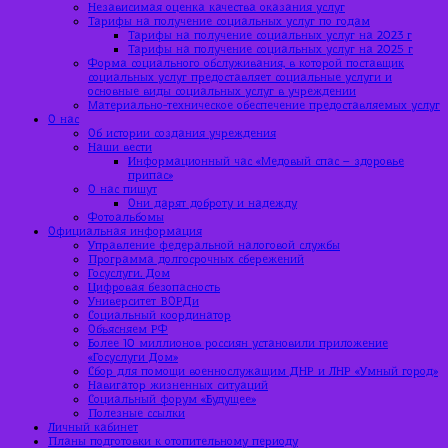
Независимая оценка качества оказания услуг
Тарифы на получение социальных услуг по годам
Тарифы на получение социальных услуг на 2023 г
Тарифы на получение социальных услуг на 2025 г
Форма социального обслуживания, в которой поставщик
социальных услуг предоставляет социальные услуги и
основные виды социальных услуг в учреждении
Материально-техническое обеспечение предоставляемых услуг
О нас
Об истории создания учреждения
Наши вести
Информационный час «Медовый спас – здоровье
припас»
О нас пишут
Они дарят доброту и надежду
Фотоальбомы
Официальная информация
Управление федеральной налоговой службы
Программа долгосрочных сбережений
Госуслуги. Дом
Цифровая безопасность
Университет ВОРДи
Социальный координатор
Объясняем РФ
Более 10 миллионов россиян установили приложение
«Госуслуги Дом»
Сбор для помощи военнослужащим ДНР и ЛНР «Умный город»
Навигатор жизненных ситуаций
Социальный форум «Будущее»
Полезные ссылки
Личный кабинет
Планы подготовки к отопительному периоду