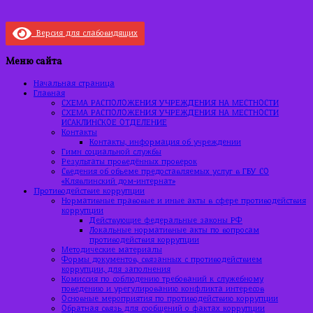
Версия для слабовидящих
Меню сайта
Начальная страница
Главная
СХЕМА РАСПОЛОЖЕНИЯ УЧРЕЖДЕНИЯ НА МЕСТНОСТИ
СХЕМА РАСПОЛОЖЕНИЯ УЧРЕЖДЕНИЯ НА МЕСТНОСТИ
ИСАКЛИНСКОЕ ОТДЕЛЕНИЕ
Контакты
Контакты, информация об учреждении
Гимн социальной службы
Результаты проведённых проверок
Сведения об объеме предоставляемых услуг в ГБУ СО
«Клявлинский дом-интернат»
Противодействие коррупции
Нормативные правовые и иные акты в сфере противодействия
коррупции
Действующие федеральные законы РФ
Локальные нормативные акты по вопросам
противодействия коррупции
Методические материалы
Формы документов, связанных с противодействием
коррупции, для заполнения
Комиссия по соблюдению требований к служебному
поведению и урегулированию конфликта интересов
Основные мероприятия по противодействию коррупции
Обратная связь для сообщений о фактах коррупции