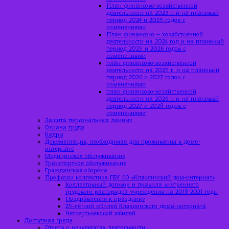
План финансово-хозяйственной
деятельности на 2023 г. и на плановый
период 2024 и 2025 годов с
изменениями
План финансово – хозяйственной
деятельности на 2024 год и на плановый
период 2025 и 2026 годов с
изменениями
план финансово-хозяйственной
деятельности на 2025 г. и на плановый
период 2026 и 2027 годов с
изменениями
план финансово-хозяйственной
деятельности на 2026 г. и на плановый
период 2027 и 2028 годов с
изменениями
Защита персональных данных
Охрана труда
Кадры
Документация, необходимая для проживания в доме-
интернате
Медицинское обслуживание
Транспортное обслуживание
Гражданская оборона
Профсоюз коллектива ГБУ СО «Клявлинский дом-интернат»
Коллективный договор и правила внутреннего
трудового распорядка учреждения на 2018-2021 годы
Поздравления к празднику
25-летний юбилей Клявлинского дома-интерната
Четвертьвековой юбилей
Доступная среда
Отчеты о результатах деятельности