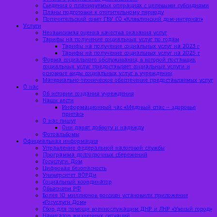
Сведения о планируемых операциях с целевыми субсидиями
Планы подготовки к отопительному периоду
Попечительский совет ГБУ СО «Клявлинский дом-интернат»
Услуги
Независимая оценка качества оказания услуг
Тарифы на получение социальных услуг по годам
Тарифы на получение социальных услуг на 2023 г
Тарифы на получение социальных услуг на 2025 г
Форма социального обслуживания, в которой поставщик
социальных услуг предоставляет социальные услуги и
основные виды социальных услуг в учреждении
Материально-техническое обеспечение предоставляемых услуг
О нас
Об истории создания учреждения
Наши вести
Информационный час «Медовый спас – здоровье
припас»
О нас пишут
Они дарят доброту и надежду
Фотоальбомы
Официальная информация
Управление федеральной налоговой службы
Программа долгосрочных сбережений
Госуслуги. Дом
Цифровая безопасность
Университет ВОРДи
Социальный координатор
Объясняем РФ
Более 10 миллионов россиян установили приложение
«Госуслуги Дом»
Сбор для помощи военнослужащим ДНР и ЛНР «Умный город»
Навигатор жизненных ситуаций