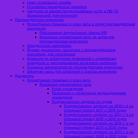
Гимн социальной службы
Результаты проведённых проверок
Сведения об объеме предоставляемых услуг в ГБУ СО
«Клявлинский дом-интернат»
Противодействие коррупции
Нормативные правовые и иные акты в сфере противодействия
коррупции
Действующие федеральные законы РФ
Локальные нормативные акты по вопросам
противодействия коррупции
Методические материалы
Формы документов, связанных с противодействием
коррупции, для заполнения
Комиссия по соблюдению требований к служебному
поведению и урегулированию конфликта интересов
Основные мероприятия по противодействию коррупции
Обратная связь для сообщений о фактах коррупции
Документы
Нормативные правовые и иные акты
Локальные нормативные акты
Устав учреждения
Положение о структурных подразделениях
учреждения
Государственное задание по годам
Государственное задание на 2016 г и на
плановый период 2017 и 2018 годов
Государственное задание на 2017 г и на
плановый период 2018 и 2019 годов
Государственное задание на 2018 г и на
плановый период 2019 и 2020 годов
Государственное задание на 2019 г и на
плановый период 2020 и 2021 годов