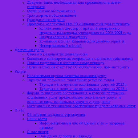
Документация, необходимая для проживания в доме-
интернате
Медицинское обслуживание
Транспортное обслуживание
Гражданская оборона
Профсоюз коллектива ГБУ СО «Клявлинский дом-интернат»
Коллективный договор и правила внутреннего
трудового распорядка учреждения на 2018-2021 годы
Поздравления к празднику
25-летний юбилей Клявлинского дома-интерната
Четвертьвековой юбилей
Доступная среда
Отчеты о результатах деятельности
Сведения о планируемых операциях с целевыми субсидиями
Планы подготовки к отопительному периоду
Попечительский совет ГБУ СО «Клявлинский дом-интернат»
Услуги
Независимая оценка качества оказания услуг
Тарифы на получение социальных услуг по годам
Тарифы на получение социальных услуг на 2023 г
Тарифы на получение социальных услуг на 2025 г
Форма социального обслуживания, в которой поставщик
социальных услуг предоставляет социальные услуги и
основные виды социальных услуг в учреждении
Материально-техническое обеспечение предоставляемых услуг
О нас
Об истории создания учреждения
Наши вести
Информационный час «Медовый спас – здоровье
припас»
О нас пишут
Они дарят доброту и надежду