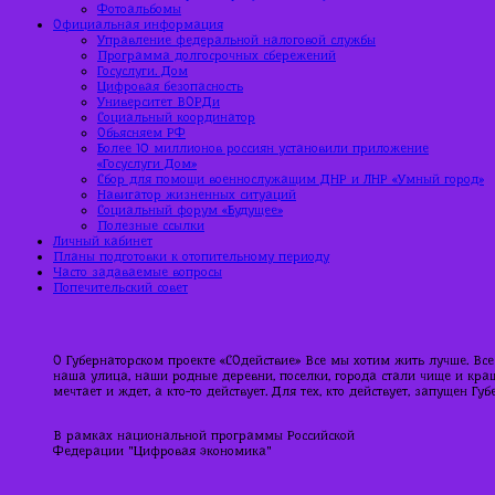
Фотоальбомы
Официальная информация
Управление федеральной налоговой службы
Программа долгосрочных сбережений
Госуслуги. Дом
Цифровая безопасность
Университет ВОРДи
Социальный координатор
Объясняем РФ
Более 10 миллионов россиян установили приложение
«Госуслуги Дом»
Сбор для помощи военнослужащим ДНР и ЛНР «Умный город»
Навигатор жизненных ситуаций
Социальный форум «Будущее»
Полезные ссылки
Личный кабинет
Планы подготовки к отопительному периоду
Часто задаваемые вопросы
Попечительский совет
О Губернаторском проекте «СОдействие» Все мы хотим жить лучше. Все
наша улица, наши родные деревни, поселки, города стали чище и краше
мечтает и ждет, а кто-то действует. Для тех, кто действует, запущен Г
В рамках национальной программы Российской
Федерации "Цифровая экономика"