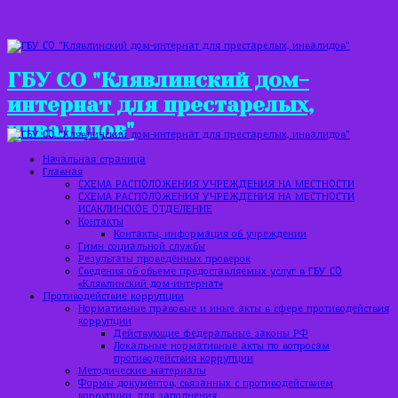
ГБУ СО "Клявлинский дом-
интернат для престарелых,
инвалидов"
Начальная страница
Главная
СХЕМА РАСПОЛОЖЕНИЯ УЧРЕЖДЕНИЯ НА МЕСТНОСТИ
СХЕМА РАСПОЛОЖЕНИЯ УЧРЕЖДЕНИЯ НА МЕСТНОСТИ
ИСАКЛИНСКОЕ ОТДЕЛЕНИЕ
Контакты
Контакты, информация об учреждении
Гимн социальной службы
Результаты проведённых проверок
Сведения об объеме предоставляемых услуг в ГБУ СО
«Клявлинский дом-интернат»
Противодействие коррупции
Нормативные правовые и иные акты в сфере противодействия
коррупции
Действующие федеральные законы РФ
Локальные нормативные акты по вопросам
противодействия коррупции
Методические материалы
Формы документов, связанных с противодействием
коррупции, для заполнения