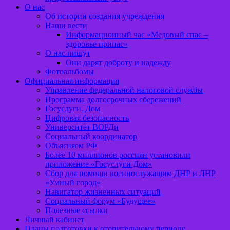
О нас
Об истории создания учреждения
Наши вести
Информационный час «Медовый спас –
здоровье припас»
О нас пишут
Они дарят доброту и надежду
Фотоальбомы
Официальная информация
Управление федеральной налоговой службы
Программа долгосрочных сбережений
Госуслуги. Дом
Цифровая безопасность
Университет ВОРДи
Социальный координатор
Объясняем РФ
Более 10 миллионов россиян установили
приложение «Госуслуги Дом»
Сбор для помощи военнослужащим ДНР и ЛНР
«Умный город»
Навигатор жизненных ситуаций
Социальный форум «Будущее»
Полезные ссылки
Личный кабинет
Планы подготовки к отопительному периоду