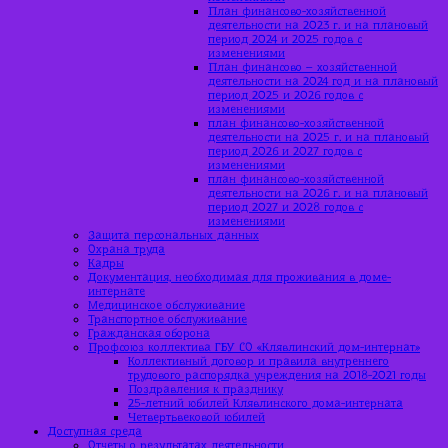
План финансово-хозяйственной
деятельности на 2023 г. и на плановый
период 2024 и 2025 годов с
изменениями
План финансово – хозяйственной
деятельности на 2024 год и на плановый
период 2025 и 2026 годов с
изменениями
план финансово-хозяйственной
деятельности на 2025 г. и на плановый
период 2026 и 2027 годов с
изменениями
план финансово-хозяйственной
деятельности на 2026 г. и на плановый
период 2027 и 2028 годов с
изменениями
Защита персональных данных
Охрана труда
Кадры
Документация, необходимая для проживания в доме-
интернате
Медицинское обслуживание
Транспортное обслуживание
Гражданская оборона
Профсоюз коллектива ГБУ СО «Клявлинский дом-интернат»
Коллективный договор и правила внутреннего
трудового распорядка учреждения на 2018-2021 годы
Поздравления к празднику
25-летний юбилей Клявлинского дома-интерната
Четвертьвековой юбилей
Доступная среда
Отчеты о результатах деятельности