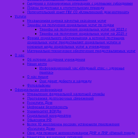
Сведения о планируемых операциях с целевыми субсидиями
Планы подготовки к отопительному периоду
Попечительский совет ГБУ СО «Клявлинский дом-интернат»
Услуги
Независимая оценка качества оказания услуг
Тарифы на получение социальных услуг по годам
Тарифы на получение социальных услуг на 2023 г
Тарифы на получение социальных услуг на 2025 г
Форма социального обслуживания, в которой поставщик
социальных услуг предоставляет социальные услуги и
основные виды социальных услуг в учреждении
Материально-техническое обеспечение предоставляемых услуг
О нас
Об истории создания учреждения
Наши вести
Информационный час «Медовый спас – здоровье
припас»
О нас пишут
Они дарят доброту и надежду
Фотоальбомы
Официальная информация
Управление федеральной налоговой службы
Программа долгосрочных сбережений
Госуслуги. Дом
Цифровая безопасность
Университет ВОРДи
Социальный координатор
Объясняем РФ
Более 10 миллионов россиян установили приложение
«Госуслуги Дом»
Сбор для помощи военнослужащим ДНР и ЛНР «Умный город»
Навигатор жизненных ситуаций