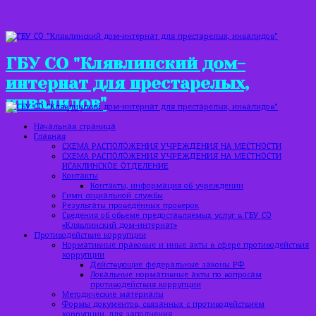
ГБУ СО "Клявлинский дом-
интернат для престарелых,
инвалидов"
Начальная страница
Главная
СХЕМА РАСПОЛОЖЕНИЯ УЧРЕЖДЕНИЯ НА МЕСТНОСТИ
СХЕМА РАСПОЛОЖЕНИЯ УЧРЕЖДЕНИЯ НА МЕСТНОСТИ
ИСАКЛИНСКОЕ ОТДЕЛЕНИЕ
Контакты
Контакты, информация об учреждении
Гимн социальной службы
Результаты проведённых проверок
Сведения об объеме предоставляемых услуг в ГБУ СО
«Клявлинский дом-интернат»
Противодействие коррупции
Нормативные правовые и иные акты в сфере противодействия
коррупции
Действующие федеральные законы РФ
Локальные нормативные акты по вопросам
противодействия коррупции
Методические материалы
Формы документов, связанных с противодействием
коррупции, для заполнения