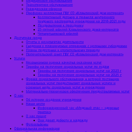
Медицинское обслуживание
Транспортное обслуживание
Гражданская оборона
Профсоюз коллектива ГБУ СО «Клявлинский дом-интернат»
Коллективный договор и правила внутреннего
трудового распорядка учреждения на 2018-2021 годы
Поздравления к празднику
25-летний юбилей Клявлинского дома-интерната
Четвертьвековой юбилей
Доступная среда
Отчеты о результатах деятельности
Сведения о планируемых операциях с целевыми субсидиями
Планы подготовки к отопительному периоду
Попечительский совет ГБУ СО «Клявлинский дом-интернат»
Услуги
Независимая оценка качества оказания услуг
Тарифы на получение социальных услуг по годам
Тарифы на получение социальных услуг на 2023 г
Тарифы на получение социальных услуг на 2025 г
Форма социального обслуживания, в которой поставщик
социальных услуг предоставляет социальные услуги и
основные виды социальных услуг в учреждении
Материально-техническое обеспечение предоставляемых услуг
О нас
Об истории создания учреждения
Наши вести
Информационный час «Медовый спас – здоровье
припас»
О нас пишут
Они дарят доброту и надежду
Фотоальбомы
Официальная информация