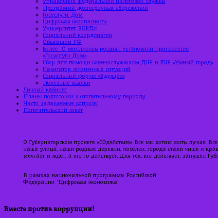
Управление федеральной налоговой службы
Программа долгосрочных сбережений
Госуслуги. Дом
Цифровая безопасность
Университет ВОРДи
Социальный координатор
Объясняем РФ
Более 10 миллионов россиян установили приложение
«Госуслуги Дом»
Сбор для помощи военнослужащим ДНР и ЛНР «Умный город»
Навигатор жизненных ситуаций
Социальный форум «Будущее»
Полезные ссылки
Личный кабинет
Планы подготовки к отопительному периоду
Часто задаваемые вопросы
Попечительский совет
О Губернаторском проекте «СОдействие» Все мы хотим жить лучше. Все
наша улица, наши родные деревни, поселки, города стали чище и краше
мечтает и ждет, а кто-то действует. Для тех, кто действует, запущен Г
В рамках национальной программы Российской
Федерации "Цифровая экономика"
Вместе против коррупции!