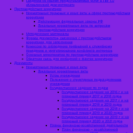
Сведения об объеме предоставляемых услуг в ГБУ СО
«Клявлинский дом-интернат»
Противодействие коррупции
Нормативные правовые и иные акты в сфере противодействия
коррупции
Действующие федеральные законы РФ
Локальные нормативные акты по вопросам
противодействия коррупции
Методические материалы
Формы документов, связанных с противодействием
коррупции, для заполнения
Комиссия по соблюдению требований к служебному
поведению и урегулированию конфликта интересов
Основные мероприятия по противодействию коррупции
Обратная связь для сообщений о фактах коррупции
Документы
Нормативные правовые и иные акты
Локальные нормативные акты
Устав учреждения
Положение о структурных подразделениях
учреждения
Государственное задание по годам
Государственное задание на 2016 г и на
плановый период 2017 и 2018 годов
Государственное задание на 2017 г и на
плановый период 2018 и 2019 годов
Государственное задание на 2018 г и на
плановый период 2019 и 2020 годов
Государственное задание на 2019 г и на
плановый период 2020 и 2021 годов
Планы финансово-хозяйственной деятельности
План финансово – хозяйственной