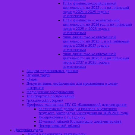
План финансово-хозяйственной
деятельности на 2023 г. и на плановый
период 2024 и 2025 годов с
изменениями
План финансово – хозяйственной
деятельности на 2024 год и на плановый
период 2025 и 2026 годов с
изменениями
план финансово-хозяйственной
деятельности на 2025 г. и на плановый
период 2026 и 2027 годов с
изменениями
план финансово-хозяйственной
деятельности на 2026 г. и на плановый
период 2027 и 2028 годов с
изменениями
Защита персональных данных
Охрана труда
Кадры
Документация, необходимая для проживания в доме-
интернате
Медицинское обслуживание
Транспортное обслуживание
Гражданская оборона
Профсоюз коллектива ГБУ СО «Клявлинский дом-интернат»
Коллективный договор и правила внутреннего
трудового распорядка учреждения на 2018-2021 годы
Поздравления к празднику
25-летний юбилей Клявлинского дома-интерната
Четвертьвековой юбилей
Доступная среда
Отчеты о результатах деятельности