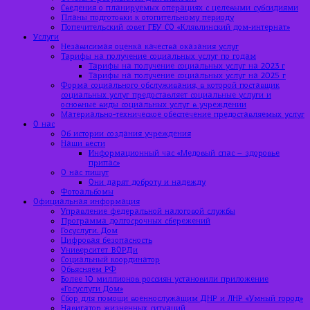
Сведения о планируемых операциях с целевыми субсидиями
Планы подготовки к отопительному периоду
Попечительский совет ГБУ СО «Клявлинский дом-интернат»
Услуги
Независимая оценка качества оказания услуг
Тарифы на получение социальных услуг по годам
Тарифы на получение социальных услуг на 2023 г
Тарифы на получение социальных услуг на 2025 г
Форма социального обслуживания, в которой поставщик
социальных услуг предоставляет социальные услуги и
основные виды социальных услуг в учреждении
Материально-техническое обеспечение предоставляемых услуг
О нас
Об истории создания учреждения
Наши вести
Информационный час «Медовый спас – здоровье
припас»
О нас пишут
Они дарят доброту и надежду
Фотоальбомы
Официальная информация
Управление федеральной налоговой службы
Программа долгосрочных сбережений
Госуслуги. Дом
Цифровая безопасность
Университет ВОРДи
Социальный координатор
Объясняем РФ
Более 10 миллионов россиян установили приложение
«Госуслуги Дом»
Сбор для помощи военнослужащим ДНР и ЛНР «Умный город»
Навигатор жизненных ситуаций