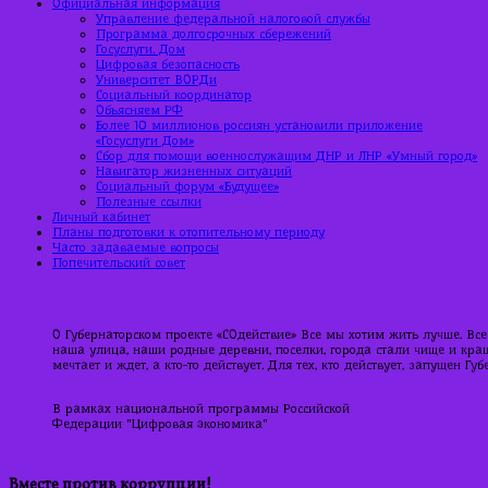
Официальная информация
Управление федеральной налоговой службы
Программа долгосрочных сбережений
Госуслуги. Дом
Цифровая безопасность
Университет ВОРДи
Социальный координатор
Объясняем РФ
Более 10 миллионов россиян установили приложение
«Госуслуги Дом»
Сбор для помощи военнослужащим ДНР и ЛНР «Умный город»
Навигатор жизненных ситуаций
Социальный форум «Будущее»
Полезные ссылки
Личный кабинет
Планы подготовки к отопительному периоду
Часто задаваемые вопросы
Попечительский совет
О Губернаторском проекте «СОдействие» Все мы хотим жить лучше. Все
наша улица, наши родные деревни, поселки, города стали чище и краше
мечтает и ждет, а кто-то действует. Для тех, кто действует, запущен Г
В рамках национальной программы Российской
Федерации "Цифровая экономика"
Вместе против коррупции!