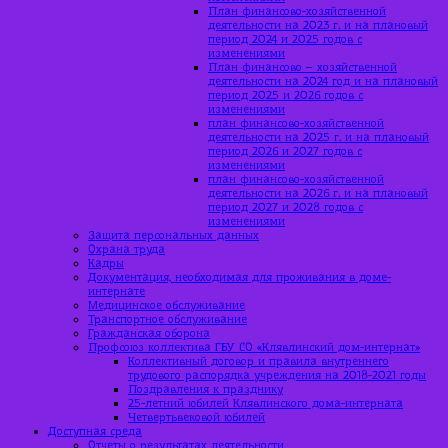
План финансово-хозяйственной
деятельности на 2023 г. и на плановый
период 2024 и 2025 годов с
изменениями
План финансово – хозяйственной
деятельности на 2024 год и на плановый
период 2025 и 2026 годов с
изменениями
план финансово-хозяйственной
деятельности на 2025 г. и на плановый
период 2026 и 2027 годов с
изменениями
план финансово-хозяйственной
деятельности на 2026 г. и на плановый
период 2027 и 2028 годов с
изменениями
Защита персональных данных
Охрана труда
Кадры
Документация, необходимая для проживания в доме-
интернате
Медицинское обслуживание
Транспортное обслуживание
Гражданская оборона
Профсоюз коллектива ГБУ СО «Клявлинский дом-интернат»
Коллективный договор и правила внутреннего
трудового распорядка учреждения на 2018-2021 годы
Поздравления к празднику
25-летний юбилей Клявлинского дома-интерната
Четвертьвековой юбилей
Доступная среда
Отчеты о результатах деятельности