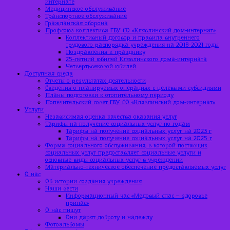
интернате
Медицинское обслуживание
Транспортное обслуживание
Гражданская оборона
Профсоюз коллектива ГБУ СО «Клявлинский дом-интернат»
Коллективный договор и правила внутреннего
трудового распорядка учреждения на 2018-2021 годы
Поздравления к празднику
25-летний юбилей Клявлинского дома-интерната
Четвертьвековой юбилей
Доступная среда
Отчеты о результатах деятельности
Сведения о планируемых операциях с целевыми субсидиями
Планы подготовки к отопительному периоду
Попечительский совет ГБУ СО «Клявлинский дом-интернат»
Услуги
Независимая оценка качества оказания услуг
Тарифы на получение социальных услуг по годам
Тарифы на получение социальных услуг на 2023 г
Тарифы на получение социальных услуг на 2025 г
Форма социального обслуживания, в которой поставщик
социальных услуг предоставляет социальные услуги и
основные виды социальных услуг в учреждении
Материально-техническое обеспечение предоставляемых услуг
О нас
Об истории создания учреждения
Наши вести
Информационный час «Медовый спас – здоровье
припас»
О нас пишут
Они дарят доброту и надежду
Фотоальбомы