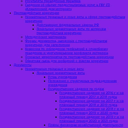
Результаты проведённых проверок
Сведения об объеме предоставляемых услуг в ГБУ СО
«Клявлинский дом-интернат»
Противодействие коррупции
Нормативные правовые и иные акты в сфере противодействия
коррупции
Действующие федеральные законы РФ
Локальные нормативные акты по вопросам
противодействия коррупции
Методические материалы
Формы документов, связанных с противодействием
коррупции, для заполнения
Комиссия по соблюдению требований к служебному
поведению и урегулированию конфликта интересов
Основные мероприятия по противодействию коррупции
Обратная связь для сообщений о фактах коррупции
Документы
Нормативные правовые и иные акты
Локальные нормативные акты
Устав учреждения
Положение о структурных подразделениях
учреждения
Государственное задание по годам
Государственное задание на 2016 г и на
плановый период 2017 и 2018 годов
Государственное задание на 2017 г и на
плановый период 2018 и 2019 годов
Государственное задание на 2018 г и на
плановый период 2019 и 2020 годов
Государственное задание на 2019 г и на
плановый период 2020 и 2021 годов
Планы финансово-хозяйственной деятельности