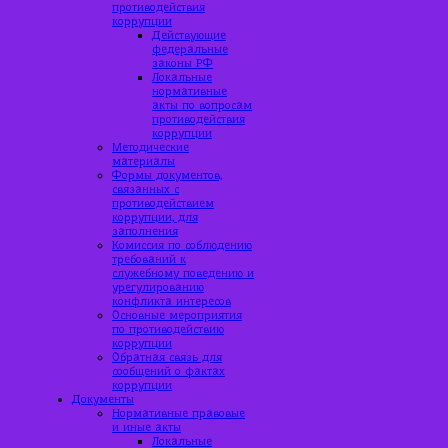
противодействия
коррупции
Действующие
федеральные
законы РФ
Локальные
нормативные
акты по вопросам
противодействия
коррупции
Методические
материалы
Формы документов,
связанных с
противодействием
коррупции, для
заполнения
Комиссия по соблюдению
требований к
служебному поведению и
урегулированию
конфликта интересов
Основные мероприятия
по противодействию
коррупции
Обратная связь для
сообщений о фактах
коррупции
Документы
Нормативные правовые
и иные акты
Локальные