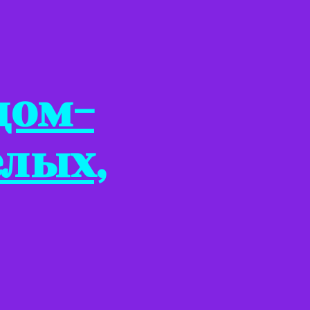
дом-
елых,