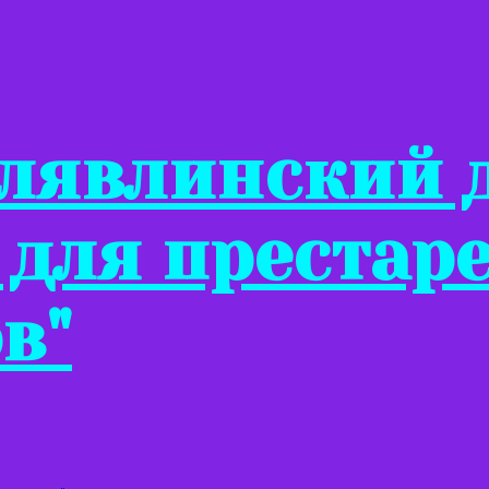
Клявлинский 
 для престар
в"