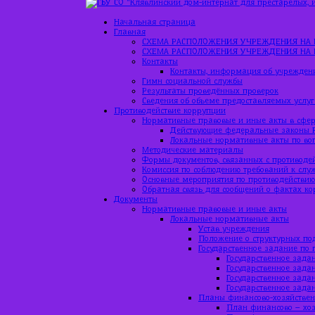
Начальная страница
Главная
СХЕМА РАСПОЛОЖЕНИЯ УЧРЕЖДЕНИЯ НА 
СХЕМА РАСПОЛОЖЕНИЯ УЧРЕЖДЕНИЯ НА 
Контакты
Контакты, информация об учрежден
Гимн социальной службы
Результаты проведённых проверок
Сведения об объеме предоставляемых услуг
Противодействие коррупции
Нормативные правовые и иные акты в сфер
Действующие федеральные законы 
Локальные нормативные акты по во
Методические материалы
Формы документов, связанных с противоде
Комиссия по соблюдению требований к слу
Основные мероприятия по противодействи
Обратная связь для сообщений о фактах к
Документы
Нормативные правовые и иные акты
Локальные нормативные акты
Устав учреждения
Положение о структурных по
Государственное задание по 
Государственное задан
Государственное задан
Государственное зада
Государственное зада
Планы финансово-хозяйствен
План финансово – хоз