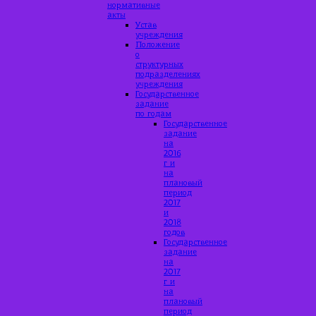
нормативные
акты
Устав
учреждения
Положение
о
структурных
подразделениях
учреждения
Государственное
задание
по годам
Государственное
задание
на
2016
г и
на
плановый
период
2017
и
2018
годов
Государственное
задание
на
2017
г и
на
плановый
период