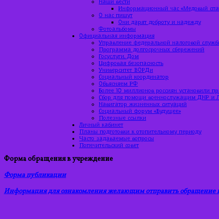
Наши вести
Информационный час «Медовый спас
О нас пишут
Они дарят доброту и надежду
Фотоальбомы
Официальная информация
Управление федеральной налоговой служб
Программа долгосрочных сбережений
Госуслуги. Дом
Цифровая безопасность
Университет ВОРДи
Социальный координатор
Объясняем РФ
Более 10 миллионов россиян установили п
Сбор для помощи военнослужащим ДНР и 
Навигатор жизненных ситуаций
Социальный форум «Будущее»
Полезные ссылки
Личный кабинет
Планы подготовки к отопительному периоду
Часто задаваемые вопросы
Попечительский совет
Форма обращения в учреждение
Форма публикации
Информация для ознакомления желающим отправить обращение в