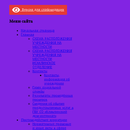
Версия для слабовидящих
Меню сайта
Начальная страница
Главная
СХЕМА РАСПОЛОЖЕНИЯ
УЧРЕЖДЕНИЯ НА
МЕСТНОСТИ
СХЕМА РАСПОЛОЖЕНИЯ
УЧРЕЖДЕНИЯ НА
МЕСТНОСТИ
ИСАКЛИНСКОЕ
ОТДЕЛЕНИЕ
Контакты
Контакты,
информация об
учреждении
Гимн социальной
службы
Результаты проведённых
проверок
Сведения об объеме
предоставляемых услуг в
ГБУ СО «Клявлинский
дом-интернат»
Противодействие коррупции
Нормативные правовые
и иные акты в сфере