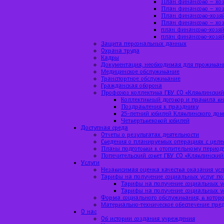
План финансово – хоз
План финансово – хоз
План финансово-хозяй
План финансово – хоз
план финансово-хозяй
план финансово-хозяй
Защита персональных данных
Охрана труда
Кадры
Документация, необходимая для проживан
Медицинское обслуживание
Транспортное обслуживание
Гражданская оборона
Профсоюз коллектива ГБУ СО «Клявлинский
Коллективный договор и правила вн
Поздравления к празднику
25-летний юбилей Клявлинского до
Четвертьвековой юбилей
Доступная среда
Отчеты о результатах деятельности
Сведения о планируемых операциях с цел
Планы подготовки к отопительному период
Попечительский совет ГБУ СО «Клявлинский
Услуги
Независимая оценка качества оказания усл
Тарифы на получение социальных услуг по
Тарифы на получение социальных ус
Тарифы на получение социальных ус
Форма социального обслуживания, в которо
Материально-техническое обеспечение пре
О нас
Об истории создания учреждения