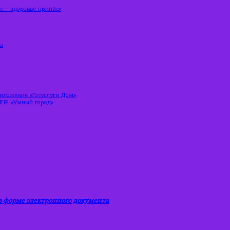
 – здоровье припас»
ы
риложение «Госуслуги Дом»
ЛНР «Умный город»
 форме электронного документа