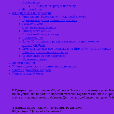
О нас пишут
Они дарят доброту и надежду
Фотоальбомы
Официальная информация
Управление федеральной налоговой службы
Программа долгосрочных сбережений
Госуслуги. Дом
Цифровая безопасность
Университет ВОРДи
Социальный координатор
Объясняем РФ
Более 10 миллионов россиян установили приложение
«Госуслуги Дом»
Сбор для помощи военнослужащим ДНР и ЛНР «Умный город»
Навигатор жизненных ситуаций
Социальный форум «Будущее»
Полезные ссылки
Личный кабинет
Планы подготовки к отопительному периоду
Часто задаваемые вопросы
Попечительский совет
О Губернаторском проекте «СОдействие» Все мы хотим жить лучше. Все
наша улица, наши родные деревни, поселки, города стали чище и краше
мечтает и ждет, а кто-то действует. Для тех, кто действует, запущен Г
В рамках национальной программы Российской
Федерации "Цифровая экономика"