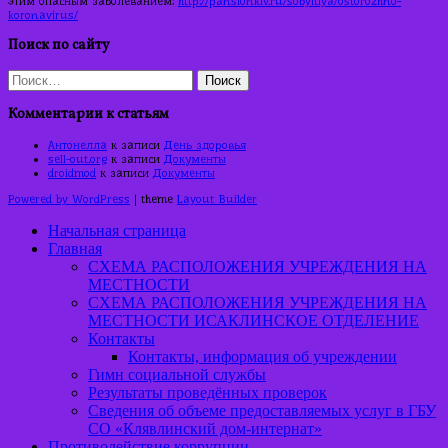
этим опасным заболеванием:
http://pansionklv.ru/sobyitiya/ostorozhno-
koronavirus/
Поиск по сайту
Найти:
Комментарии к статьям
Антонелла
к записи
День здоровья
sell-out.org
к записи
Документы
droidmod
к записи
Документы
Powered by WordPress
| theme
Layout Builder
Начальная страница
Главная
СХЕМА РАСПОЛОЖЕНИЯ УЧРЕЖДЕНИЯ НА
МЕСТНОСТИ
СХЕМА РАСПОЛОЖЕНИЯ УЧРЕЖДЕНИЯ НА
МЕСТНОСТИ ИСАКЛИНСКОЕ ОТДЕЛЕНИЕ
Контакты
Контакты, информация об учреждении
Гимн социальной службы
Результаты проведённых проверок
Сведения об объеме предоставляемых услуг в ГБУ
СО «Клявлинский дом-интернат»
Противодействие коррупции