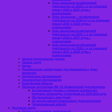
План финансово-хозяйственной
деятельности на 2023 г. и на плановый
период 2024 и 2025 годов с
изменениями
План финансово – хозяйственной
деятельности на 2024 год и на плановый
период 2025 и 2026 годов с
изменениями
план финансово-хозяйственной
деятельности на 2025 г. и на плановый
период 2026 и 2027 годов с
изменениями
план финансово-хозяйственной
деятельности на 2026 г. и на плановый
период 2027 и 2028 годов с
изменениями
Защита персональных данных
Охрана труда
Кадры
Документация, необходимая для проживания в доме-
интернате
Медицинское обслуживание
Транспортное обслуживание
Гражданская оборона
Профсоюз коллектива ГБУ СО «Клявлинский дом-интернат»
Коллективный договор и правила внутреннего
трудового распорядка учреждения на 2018-2021 годы
Поздравления к празднику
25-летний юбилей Клявлинского дома-интерната
Четвертьвековой юбилей
Доступная среда
Отчеты о результатах деятельности