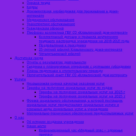
Охрана труда
Кадры
Документация, необходимая для проживания в доме-
интернате
Медицинское обслуживание
Транспортное обслуживание
Гражданская оборона
Профсоюз коллектива ГБУ СО «Клявлинский дом-интернат»
Коллективный договор и правила внутреннего
трудового распорядка учреждения на 2018-2021 годы
Поздравления к празднику
25-летний юбилей Клявлинского дома-интерната
Четвертьвековой юбилей
Доступная среда
Отчеты о результатах деятельности
Сведения о планируемых операциях с целевыми субсидиями
Планы подготовки к отопительному периоду
Попечительский совет ГБУ СО «Клявлинский дом-интернат»
Услуги
Независимая оценка качества оказания услуг
Тарифы на получение социальных услуг по годам
Тарифы на получение социальных услуг на 2023 г
Тарифы на получение социальных услуг на 2025 г
Форма социального обслуживания, в которой поставщик
социальных услуг предоставляет социальные услуги и
основные виды социальных услуг в учреждении
Материально-техническое обеспечение предоставляемых услуг
О нас
Об истории создания учреждения
Наши вести
Информационный час «Медовый спас – здоровье
припас»