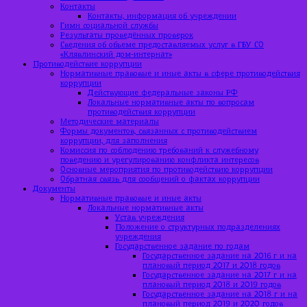
Контакты
Контакты, информация об учреждении
Гимн социальной службы
Результаты проведённых проверок
Сведения об объеме предоставляемых услуг в ГБУ СО
«Клявлинский дом-интернат»
Противодействие коррупции
Нормативные правовые и иные акты в сфере противодействия
коррупции
Действующие федеральные законы РФ
Локальные нормативные акты по вопросам
противодействия коррупции
Методические материалы
Формы документов, связанных с противодействием
коррупции, для заполнения
Комиссия по соблюдению требований к служебному
поведению и урегулированию конфликта интересов
Основные мероприятия по противодействию коррупции
Обратная связь для сообщений о фактах коррупции
Документы
Нормативные правовые и иные акты
Локальные нормативные акты
Устав учреждения
Положение о структурных подразделениях
учреждения
Государственное задание по годам
Государственное задание на 2016 г и на
плановый период 2017 и 2018 годов
Государственное задание на 2017 г и на
плановый период 2018 и 2019 годов
Государственное задание на 2018 г и на
плановый период 2019 и 2020 годов