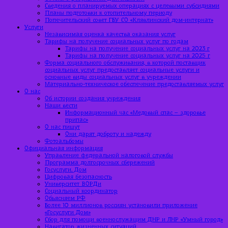
Сведения о планируемых операциях с целевыми субсидиями
Планы подготовки к отопительному периоду
Попечительский совет ГБУ СО «Клявлинский дом-интернат»
Услуги
Независимая оценка качества оказания услуг
Тарифы на получение социальных услуг по годам
Тарифы на получение социальных услуг на 2023 г
Тарифы на получение социальных услуг на 2025 г
Форма социального обслуживания, в которой поставщик
социальных услуг предоставляет социальные услуги и
основные виды социальных услуг в учреждении
Материально-техническое обеспечение предоставляемых услуг
О нас
Об истории создания учреждения
Наши вести
Информационный час «Медовый спас – здоровье
припас»
О нас пишут
Они дарят доброту и надежду
Фотоальбомы
Официальная информация
Управление федеральной налоговой службы
Программа долгосрочных сбережений
Госуслуги. Дом
Цифровая безопасность
Университет ВОРДи
Социальный координатор
Объясняем РФ
Более 10 миллионов россиян установили приложение
«Госуслуги Дом»
Сбор для помощи военнослужащим ДНР и ЛНР «Умный город»
Навигатор жизненных ситуаций