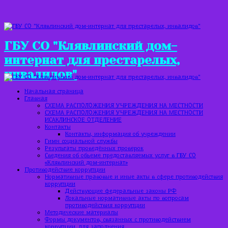
ГБУ СО "Клявлинский дом-
интернат для престарелых,
инвалидов"
Начальная страница
Главная
СХЕМА РАСПОЛОЖЕНИЯ УЧРЕЖДЕНИЯ НА МЕСТНОСТИ
СХЕМА РАСПОЛОЖЕНИЯ УЧРЕЖДЕНИЯ НА МЕСТНОСТИ
ИСАКЛИНСКОЕ ОТДЕЛЕНИЕ
Контакты
Контакты, информация об учреждении
Гимн социальной службы
Результаты проведённых проверок
Сведения об объеме предоставляемых услуг в ГБУ СО
«Клявлинский дом-интернат»
Противодействие коррупции
Нормативные правовые и иные акты в сфере противодействия
коррупции
Действующие федеральные законы РФ
Локальные нормативные акты по вопросам
противодействия коррупции
Методические материалы
Формы документов, связанных с противодействием
коррупции, для заполнения